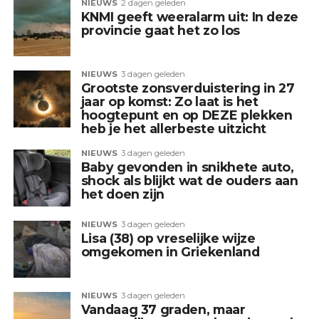
NIEUWS
2 dagen geleden
KNMI geeft weeralarm uit: In deze
provincie gaat het zo los
NIEUWS
3 dagen geleden
Grootste zonsverduistering in 27
jaar op komst: Zo laat is het
hoogtepunt en op DEZE plekken
heb je het allerbeste uitzicht
NIEUWS
3 dagen geleden
Baby gevonden in snikhete auto,
shock als blijkt wat de ouders aan
het doen zijn
NIEUWS
3 dagen geleden
Lisa (38) op vreselijke wijze
omgekomen in Griekenland
NIEUWS
3 dagen geleden
Vandaag 37 graden, maar