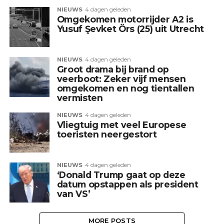
NIEUWS
4 dagen geleden
Omgekomen motorrijder A2 is
Yusuf Şevket Örs (25) uit Utrecht
NIEUWS
4 dagen geleden
Groot drama bij brand op
veerboot: Zeker vijf mensen
omgekomen en nog tientallen
vermisten
NIEUWS
4 dagen geleden
Vliegtuig met veel Europese
toeristen neergestort
NIEUWS
4 dagen geleden
‘Donald Trump gaat op deze
datum opstappen als president
van VS’
MORE POSTS