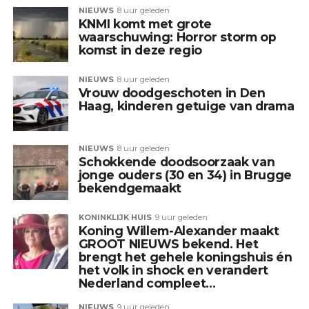
NIEUWS
8 uur geleden
KNMI komt met grote
waarschuwing: Horror storm op
komst in deze regio
NIEUWS
8 uur geleden
Vrouw doodgeschoten in Den
Haag, kinderen getuige van drama
NIEUWS
8 uur geleden
Schokkende doodsoorzaak van
jonge ouders (30 en 34) in Brugge
bekendgemaakt
KONINKLIJK HUIS
9 uur geleden
Koning Willem-Alexander maakt
GROOT NIEUWS bekend. Het
brengt het gehele koningshuis én
het volk in shock en verandert
Nederland compleet…
NIEUWS
9 uur geleden