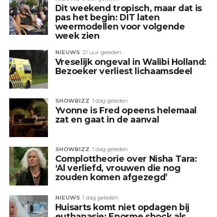
Dit weekend tropisch, maar dat is
pas het begin: DIT laten
weermodellen voor volgende
week zien
NIEUWS
21 uur geleden
Vreselijk ongeval in Walibi Holland:
Bezoeker verliest lichaamsdeel
SHOWBIZZ
1 dag geleden
Yvonne is Fred opeens helemaal
zat en gaat in de aanval
SHOWBIZZ
1 dag geleden
Complottheorie over Nisha Tara:
‘Al verliefd, vrouwen die nog
zouden komen afgezegd’
NIEUWS
1 dag geleden
Huisarts komt niet opdagen bij
euthanasie: Enorme shock als