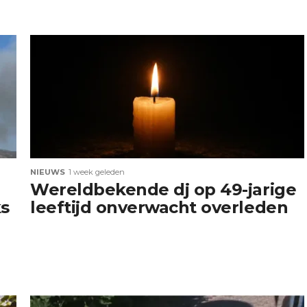
NIEUWS
1 week geleden
Wereldbekende dj op 49-jarige
ks
leeftijd onverwacht overleden