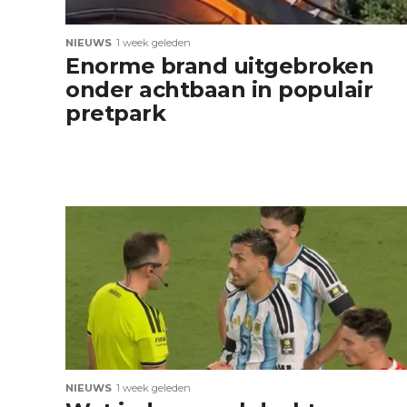
NIEUWS
1 week geleden
Enorme brand uitgebroken
onder achtbaan in populair
pretpark
NIEUWS
1 week geleden