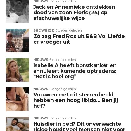
NIEUWS
5 dagen geleden
Jack en Annemieke ontdekken
dood van zoon Floris (24) op
afschuwelijke wijze
SHOWBIZZ
5 dagen geleden
Zó zag Fred Ros uit B&B Vol Liefde
er vroeger uit
NIEUWS
5 dagen geleden
Isabelle A heeft borstkanker en
annuleert komende optredens:
“Het is heel erg”
NIEUWS
5 dagen geleden
Vrouwen met dit sterrenbeeld
hebben een hoog libido… Ben jij
het?
NIEUWS
5 dagen geleden
Huisdier in bed? Dit onverwachte
risico houdt veel mensen niet voor