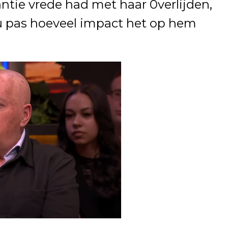
antie vrede had met haar 0verlijden,
u pas hoeveel impact het op hem