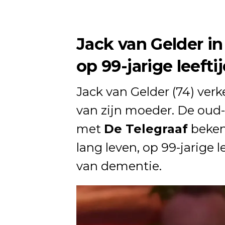
Jack van Gelder i
op 99-jarige leefti
Jack van Gelder (74) verk
van zijn moeder. De oud-
met
De Telegraaf
beken
lang leven, op 99-jarige 
van dementie.