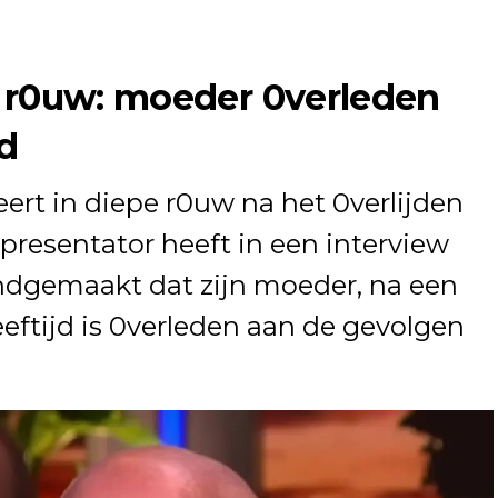
n r0uw: moeder 0verleden
jd
eert in diepe r0uw na het 0verlijden
presentator heeft in een interview
dgemaakt dat zijn moeder, na een
leeftijd is 0verleden aan de gevolgen