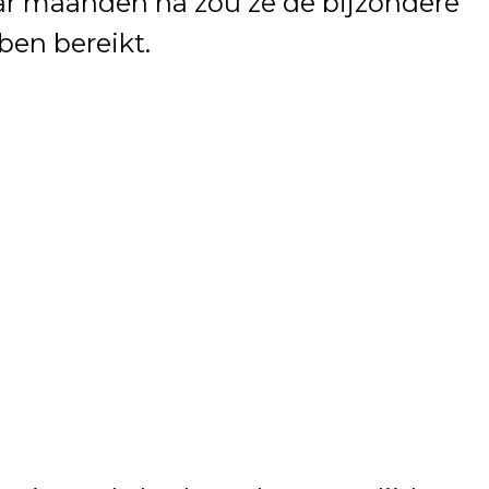
aar maanden na zou ze de bijzondere
ben bereikt.