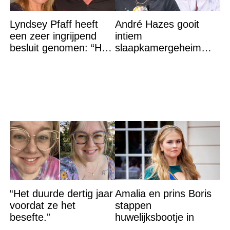
Lyndsey Pfaff heeft
André Hazes gooit
een zeer ingrijpend
intiem
besluit genomen: “Het
slaapkamergeheim
is voorbij”
van Bridget Maasland
op straat
“Het duurde dertig jaar
Amalia en prins Boris
voordat ze het
stappen
besefte.”
huwelijksbootje in