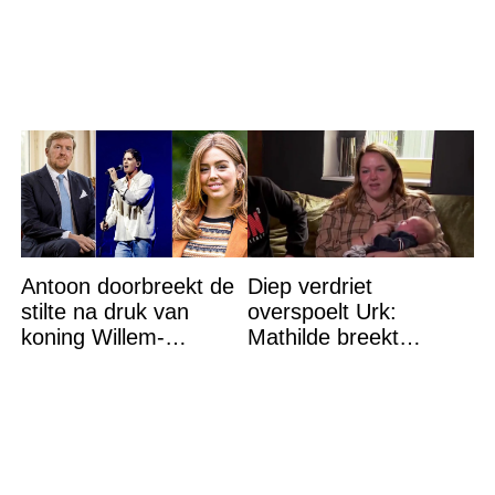
Antoon doorbreekt de
Diep verdriet
stilte na druk van
overspoelt Urk:
koning Willem-
Mathilde breekt
Alexander na gedurfde
helemaal – ‘Ik kan dit
beslissing rond prinses
niet nóg eens aan’
Alexia