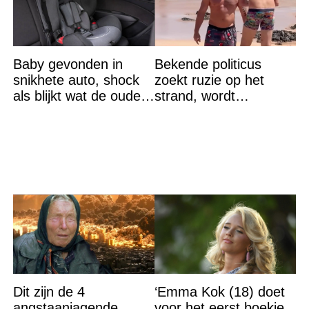
Baby gevonden in
Bekende politicus
snikhete auto, shock
zoekt ruzie op het
als blijkt wat de ouders
strand, wordt
aan het doen zijn
neergemaaid
Dit zijn de 4
‘Emma Kok (18) doet
angstaanjagende
voor het eerst boekje