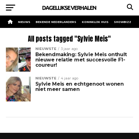
NIEUWS
BEKENDE NEDERLANDERS
KONINKLIJK HUIS
SHOWBIZZ
All posts tagged "Sylvie Meis"
NIEUWSTE
3 jaar ago
Bekendmaking: Sylvie Meis onthult
nieuwe relatie met succesvolle F1-
coureur!
NIEUWSTE
4 jaar ago
Sylvie Meis en echtgenoot wonen
niet meer samen