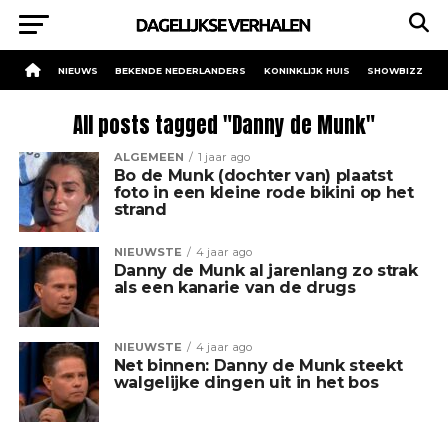
NIEUWS
BEKENDE NEDERLANDERS
KONINKLIJK HUIS
SHOWBIZZ
All posts tagged "Danny de Munk"
ALGEMEEN
1 jaar ago
Bo de Munk (dochter van) plaatst
foto in een kleine rode bikini op het
strand
NIEUWSTE
4 jaar ago
Danny de Munk al jarenlang zo strak
als een kanarie van de drugs
NIEUWSTE
4 jaar ago
Net binnen: Danny de Munk steekt
walgelijke dingen uit in het bos