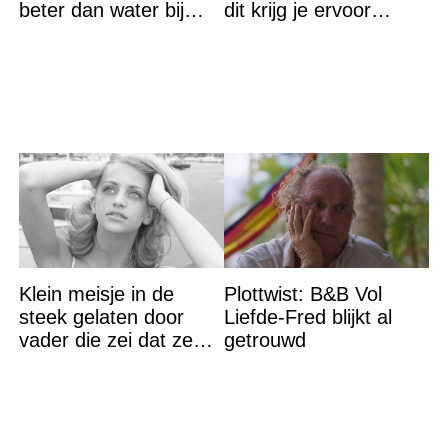
beter dan water bij
dit krijg je ervoor
hitte – en nee het is
terug…
geen thee
Klein meisje in de
Plottwist: B&B Vol
steek gelaten door
Liefde-Fred blijkt al
vader die zei dat ze
getrouwd
‘dood’ was voor hem –
nu is ze een beroemde
actrice