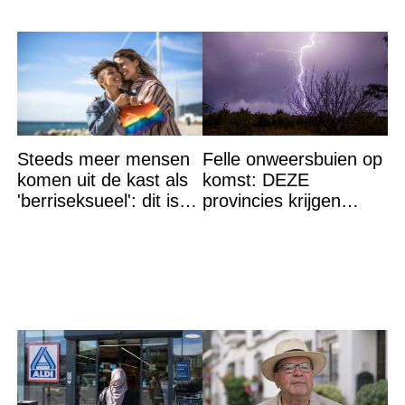
Steeds meer mensen
Felle onweersbuien op
komen uit de kast als
komst: DEZE
'berriseksueel': dit is
provincies krijgen
wat het betekent
straks als eerst de
volle laag