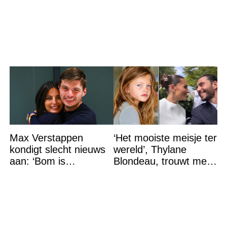
vakantie gaat. De
reden? Ik ga dit ook
doen…
Max Verstappen
‘Het mooiste meisje ter
kondigt slecht nieuws
wereld’, Thylane
aan: ‘Bom is
Blondeau, trouwt met
gebarsten’
een Franse dj tijdens
een sprookjesachtige