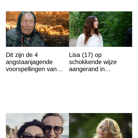
Dit zijn de 4
Lisa (17) op
angstaanjagende
schokkende wijze
voorspellingen van
aangerand in
Baba Vanga voor de
zwembad Sliedrecht:
rest van dit jaar
dit is de dader