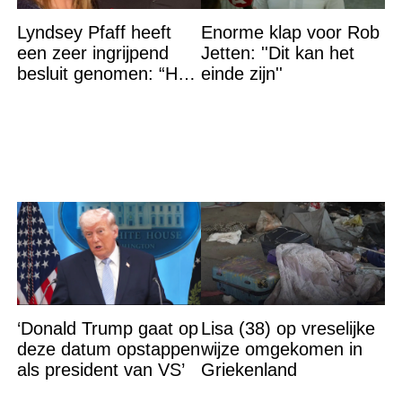
Lyndsey Pfaff heeft
Enorme klap voor Rob
een zeer ingrijpend
Jetten: ''Dit kan het
besluit genomen: “Het
einde zijn''
is voorbij”
‘Donald Trump gaat op
Lisa (38) op vreselijke
deze datum opstappen
wijze omgekomen in
als president van VS’
Griekenland