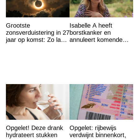
Grootste
Isabelle A heeft
zonsverduistering in 27
borstkanker en
jaar op komst: Zo laat
annuleert komende
is het hoogtepunt en
optredens: “Het is heel
op DEZE plekken heb
erg”
je het
Opgelet! Deze drank
Opgelet: rijbewijs
hydrateert stukken
verdwijnt binnenkort,