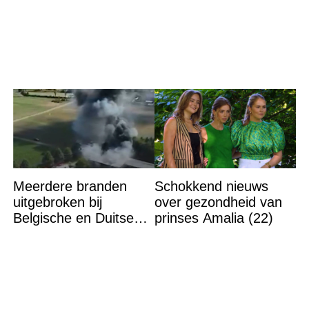
grote ramp aan’
grijpt in
Meerdere branden
Schokkend nieuws
uitgebroken bij
over gezondheid van
Belgische en Duitse
prinses Amalia (22)
grens in Zuid-Limburg