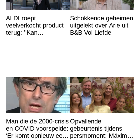
ALDI roept
Schokkende geheimen
veelverkocht product
uitgelekt over Arie uit
terug: ''Kan
B&B Vol Liefde
levensgevaarlijk zijn
voor bepaalde
mensen''
Man die de 2000-crisis
Opvallende
en COVID voorspelde:
gebeurtenis tijdens
‘Er komt opnieuw een
persmoment: Máxima