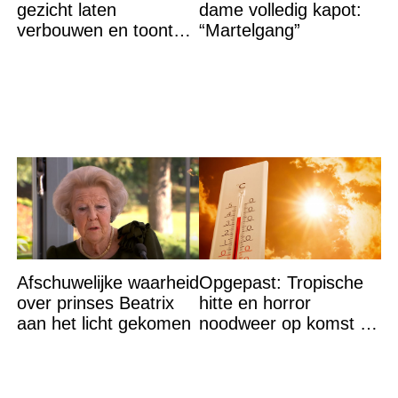
gezicht laten
dame volledig kapot:
verbouwen en toont
“Martelgang”
resultaat, volgers
schrikken
Afschuwelijke waarheid
Opgepast: Tropische
over prinses Beatrix
hitte en horror
aan het licht gekomen
noodweer op komst –
let op jezelf