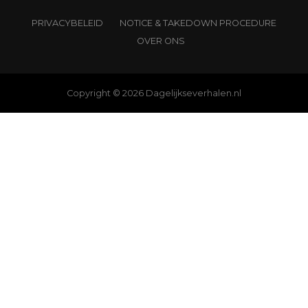
PRIVACYBELEID
NOTICE & TAKEDOWN PROCEDURE
OVER ONS
Copyright © 2026 Dagelijkseverhalen.nl