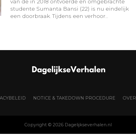
van de in 2018 ontvoerde en omgebrachte
studente Sumanta Bansi (22) is nu eindelijk
een doorbraak. Tijdens een verhoor...
VACYBELEID
NOTICE & TAKEDOWN PROCEDURE
OVER
Copyright © 2026 Dagelijkseverhalen.nl