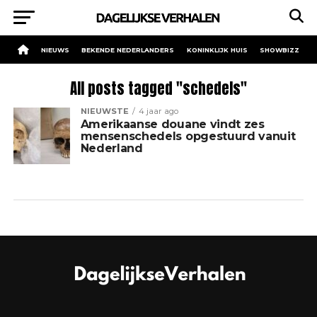
NIEUWS
BEKENDE NEDERLANDERS
KONINKLIJK HUIS
SHOWBIZZ
All posts tagged "schedels"
NIEUWSTE
4 jaar ago
Amerikaanse douane vindt zes
mensenschedels opgestuurd vanuit
Nederland