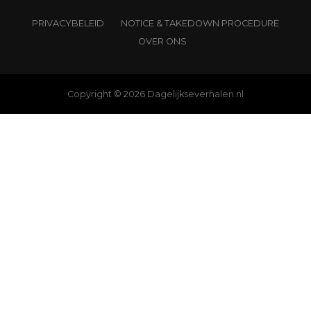
PRIVACYBELEID
NOTICE & TAKEDOWN PROCEDURE
OVER ONS
Copyright © 2026 Dagelijkseverhalen.nl