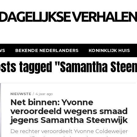
WS
BEKENDE NEDERLANDERS
KONINKLIJK HUIS
osts tagged "Samantha Stee
NIEUWSTE
4 jaar ago
Net binnen: Yvonne
veroordeeld wegens smaad
jegens Samantha Steenwijk
De rechter veroordeelt Yvonne Coldeweijer