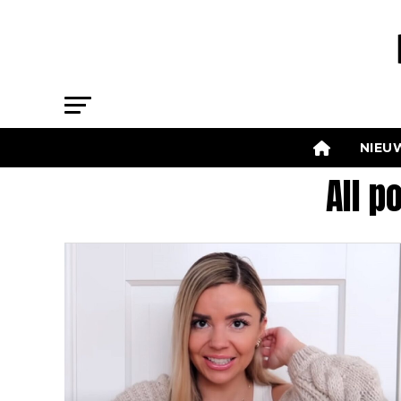
NIEU
All p