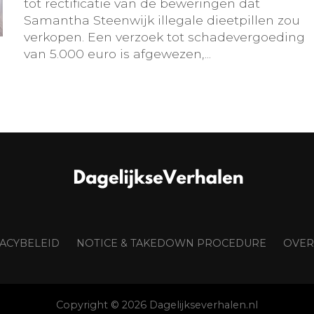
tot rectificatie van de beweringen dat
Samantha Steenwijk illegale dieetpillen zou
verkopen. Een verzoek tot schadevergoeding
van 5.000 euro is afgewezen,...
VACYBELEID
NOTICE & TAKEDOWN PROCEDURE
OVER
Copyright © 2026 Dagelijkseverhalen.nl