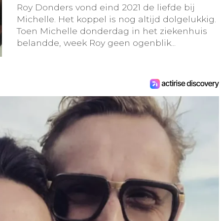
Roy Donders vond eind 2021 de liefde bij
Michelle. Het koppel is nog altijd dolgelukkig.
Toen Michelle donderdag in het ziekenhuis
belandde, week Roy geen ogenblik...