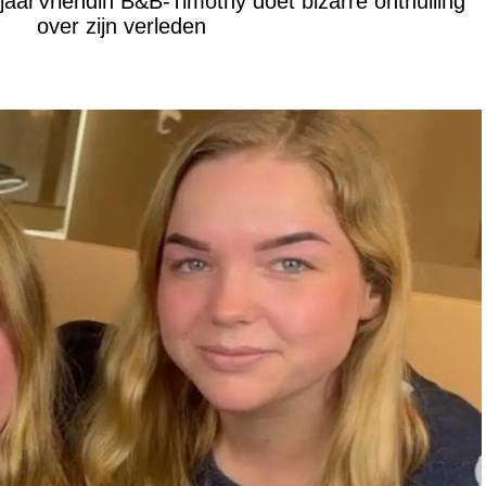
jaar
Vriendin B&B-Timothy doet bizarre onthulling
over zijn verleden