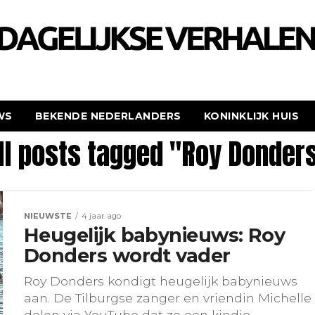
WS
BEKENDE NEDERLANDERS
KONINKLIJK HUIS
ll posts tagged "Roy Donder
NIEUWSTE
4 jaar ago
Heugelijk babynieuws: Roy
Donders wordt vader
Roy Donders kondigt heugelijk babynieuws
aan. De Tilburgse zanger en vriendin Michelle
delen via YouTube dat ze een kindje