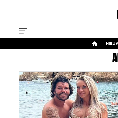
NIEU
A