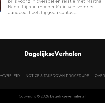
prijs voor zijn overspel en relatie met Martha.
Nadat hij hun moeder Karin veel verdriet
aandeed, heeft hij geen contact...
VACYBELEID
NOTICE & TAKEDOWN PROCEDURE
OVER
Copyright © 2026 Dagelijkseverhalen.nl