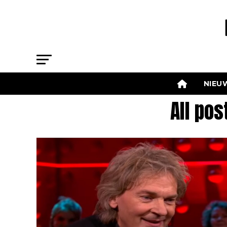
NIEU
All po