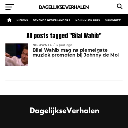
NIEUWS
BEKENDE NEDERLANDERS
KONINKLIJK HUIS
SHOWBIZZ
All posts tagged "Bilal Wahib"
NIEUWSTE
4 jaar ago
Bilal Wahib mag na piemelgate
muziek promoten bij Johnny de Mol