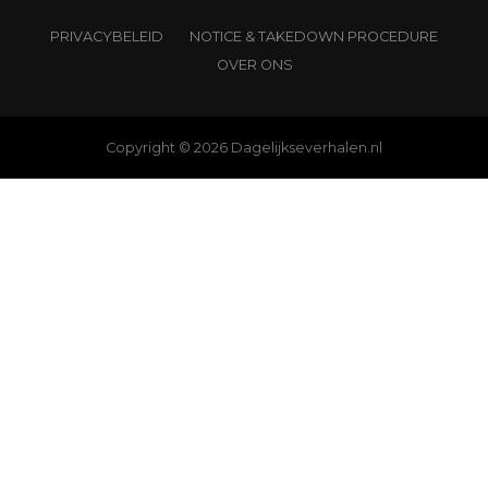
PRIVACYBELEID
NOTICE & TAKEDOWN PROCEDURE
OVER ONS
Copyright © 2026 Dagelijkseverhalen.nl