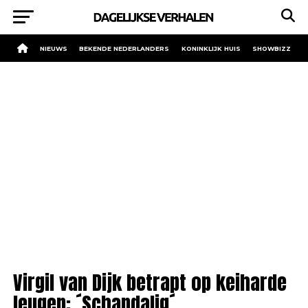
NIEUWS
BEKENDE NEDERLANDERS
KONINKLIJK HUIS
SHOWBIZZ
Virgil van Dijk betrapt op keiharde
leugen: ´Schandalig´