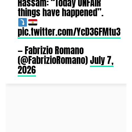
Hassam: “Today UNFAIR
things have happened”.
pic.twitter.com/YcD36FMtu3
— Fabrizio Romano
(@FabrizioRomano)
July 7,
2026