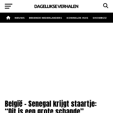
NIEUWS
BEKENDE NEDERLANDERS
KONINKLIJK HUIS
SHOWBIZZ
België – Senegal krijgt staartje:
“Dit is een grote schande”