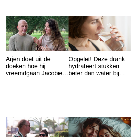
Arjen doet uit de
Opgelet! Deze drank
doeken hoe hij
hydrateert stukken
vreemdgaan Jacobien
beter dan water bij
ontdekte
hitte – en nee het is
geen thee