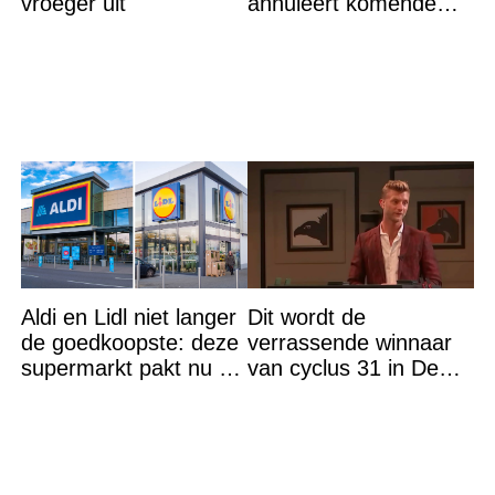
vroeger uit
annuleert komende
optredens: “Het is heel
erg”
Aldi en Lidl niet langer
Dit wordt de
de goedkoopste: deze
verrassende winnaar
supermarkt pakt nu de
van cyclus 31 in De
winst en zijn
Bondgenoten
goedkoper