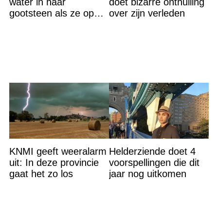
water in haar
doet bizarre onthulling
gootsteen als ze op
over zijn verleden
vakantie gaat. De
reden? Ik ga dit ook
doen…
KNMI geeft weeralarm
Helderziende doet 4
uit: In deze provincie
voorspellingen die dit
gaat het zo los
jaar nog uitkomen