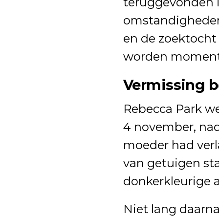
teruggevonden i
omstandigheden
en de zoektocht
worden momente
Vermissing 
Rebecca Park wer
4 november, nada
moeder had verl
van getuigen sta
donkerkleurige a
Niet lang daarn