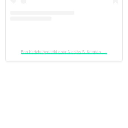
Een bericht gedeeld door Nicolás S. Keenan (@nicokeenan)