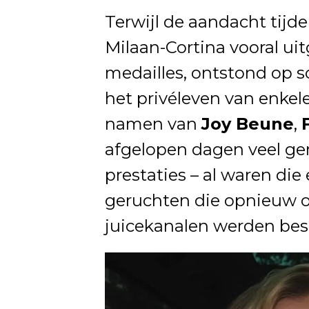
Terwijl de aandacht tijd
Milaan-Cortina vooral ui
medailles, ontstond op 
het privéleven van enkel
namen van
Joy Beune
,
afgelopen dagen veel ge
prestaties – al waren di
geruchten die opnieuw o
juicekanalen werden bes