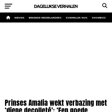
NIEUWS
BEKENDE NEDERLANDERS
KONINKLIJK HUIS
SHOWBIZZ
Prinses Amalia wekt verbazing met
‘diepe decolleté’: ‘Een goede