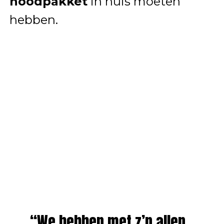
noodpakket
in huis moeten
hebben.
“We hebben met z’n allen