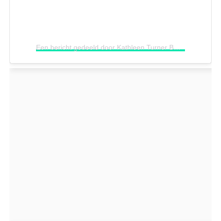
Een bericht gedeeld door Kathleen Turner BR (@kathleenturnerbr)