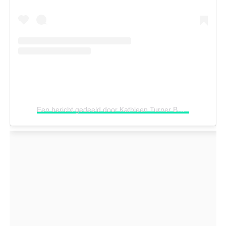
Een bericht gedeeld door Kathleen Turner BR (@kathleenturnerbr)