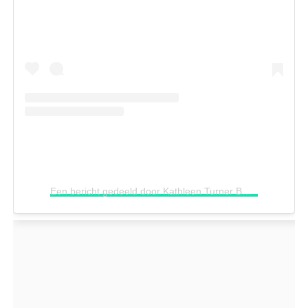
Een bericht gedeeld door Kathleen Turner BR (@kathleenturnerbr)