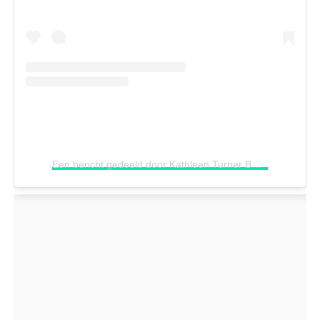
Een bericht gedeeld door Kathleen Turner BR (@kathleenturnerbr)