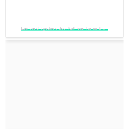
Een bericht gedeeld door Kathleen Turner BR (@kathleenturnerbr)