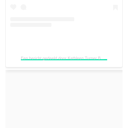
Een bericht gedeeld door Kathleen Turner BR (@kathleenturnerbr)