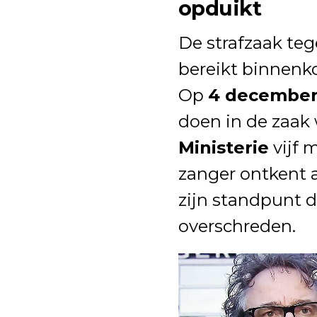
opduikt
De strafzaak te
bereikt binnenk
Op
4 decembe
doen in de zaak 
Ministerie
vijf 
zanger ontkent al
zijn standpunt d
overschreden.