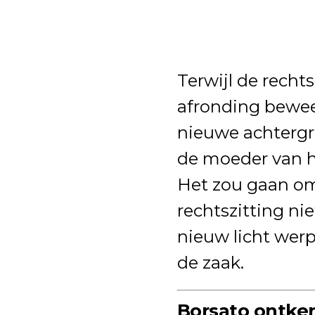
Terwijl de recht
afronding bewee
nieuwe achtergr
de moeder van h
Het zou gaan om
rechtszitting ni
nieuw licht werp
de zaak.
Borsato ontken