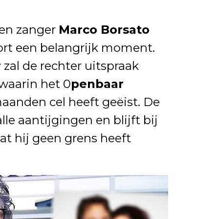
gen zanger
Marco Borsato
ort een belangrijk moment.
r
zal de rechter uitspraak
waarin het 0
penbaar
maanden cel heeft geëist. De
le aantijgingen en blijft bij
at hij geen grens heeft