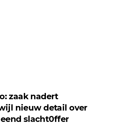
o: zaak nadert
wijl nieuw detail over
end slacht0ffer