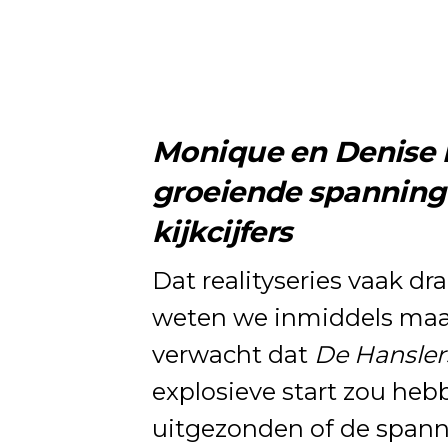
Monique en Denise b
groeiende spanning
kijkcijfers
Dat realityseries vaak d
weten we inmiddels maar
verwacht dat
De Hanslers
explosieve start zou hebb
uitgezonden of de spann