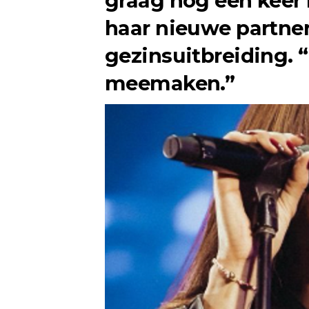
graag nog een kee
haar nieuwe partner
gezinsuitbreiding. 
meemaken.”