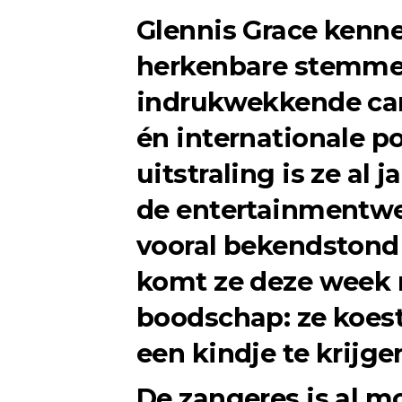
Glennis Grace kenn
herkenbare stemmen
indrukwekkende carr
én internationale p
uitstraling is ze al
de entertainmentwer
vooral bekendstond 
komt ze deze week 
boodschap: ze koes
een kindje te krijge
De zangeres is al m