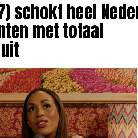
7) schokt heel Nede
anten met totaal
uit