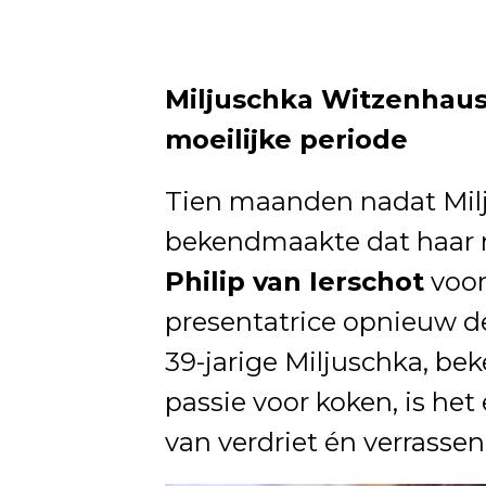
Miljuschka Witzenhause
moeilijke periode
Tien maanden nadat Mil
bekendmaakte dat haar 
Philip van Ierschot
voorb
presentatrice opnieuw d
39-jarige Miljuschka, be
passie voor koken, is he
van verdriet én verrasse