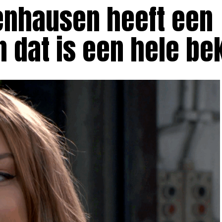
enhausen heeft een
n dat is een hele b