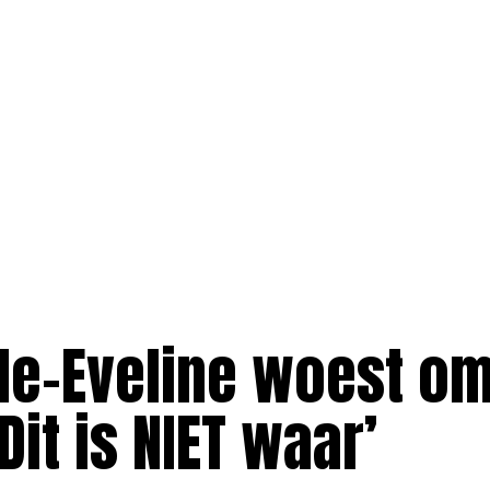
fde-Eveline woest o
Dit is NIET waar’