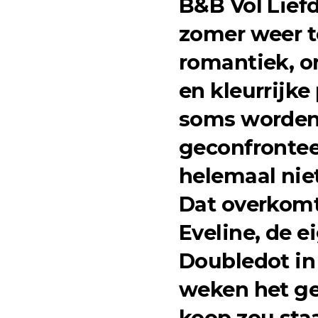
B&B Vol Lief
zomer weer t
romantiek, 
en kleurrijke
soms worden
geconfrontee
helemaal niet
Dat overkom
Eveline, de 
Doubledot
in
weken het ge
koop zou staa