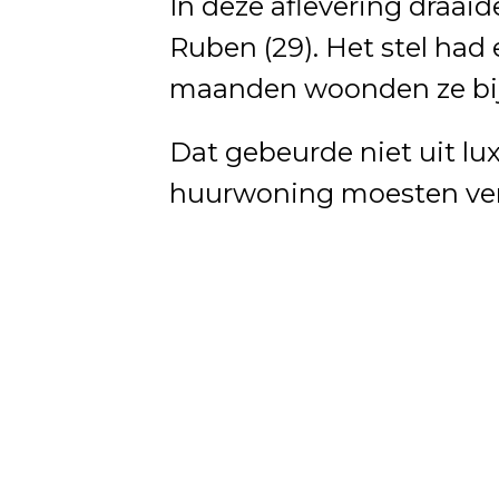
In deze aflevering draaid
Ruben (29). Het stel had 
maanden woonden ze bij 
Dat gebeurde niet uit lu
huurwoning moesten ver