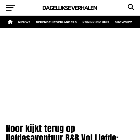
NIEUWS
BEKENDE NEDERLANDERS
KONINKLIJK HUIS
SHOWBIZZ
Noor kijkt terug op
liefdesavontuur B&B Vol Liefde: