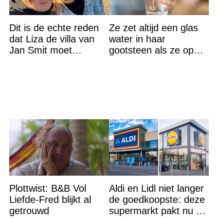
Dit is de echte reden
Ze zet altijd een glas
dat Liza de villa van
water in haar
Jan Smit moet
gootsteen als ze op
verlaten
vakantie gaat. De
reden? Ik ga dit ook
doen…
Plottwist: B&B Vol
Aldi en Lidl niet langer
Liefde-Fred blijkt al
de goedkoopste: deze
getrouwd
supermarkt pakt nu de