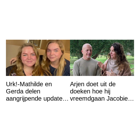
winst en zijn
goedkoper
Urk!-Mathilde en
Arjen doet uit de
Gerda delen
doeken hoe hij
aangrijpende update
vreemdgaan Jacobien
na flinke
ontdekte
gezondheidsklap