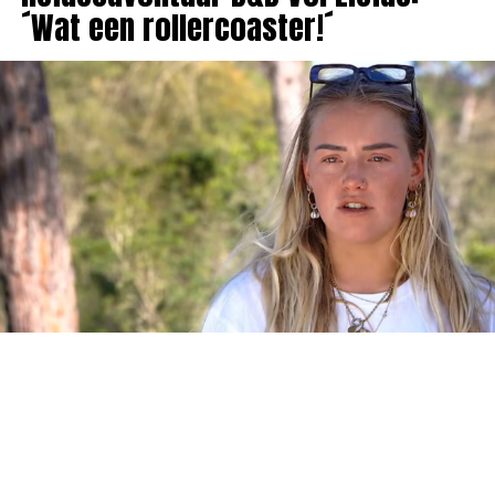
´Wat een rollercoaster!´