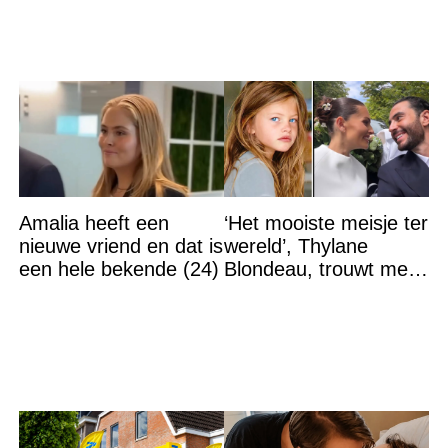
Amalia heeft een
‘Het mooiste meisje ter
nieuwe vriend en dat is
wereld’, Thylane
een hele bekende (24)
Blondeau, trouwt met
een Franse dj tijdens
een sprookjesachtige