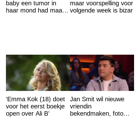
baby een tumor in
maar voorspelling voor
haar mond had maar
volgende week is bizar
de waarheid sloeg
iedereen met stomheid
‘Emma Kok (18) doet
Jan Smit wil nieuwe
voor het eerst boekje
vriendin
open over Ali B’
bekendmaken, foto
van etentje bewerkt
met AI