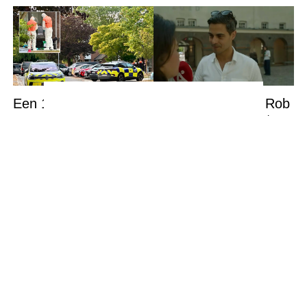
Een 14-jarige jongen
Enorme klap voor Rob
was verbijsterd toen hij
Jetten: ''Dit kan het
zijn 34-jarige vader en
einde zijn''
30-jarige moeder dood
in bed aantrof,