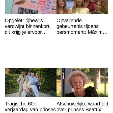
Opgelet: rijbewijs
Opvallende
verdwijnt binnenkort,
gebeurtenis tijdens
dit krijg je ervoor
persmoment: Máxima
terug…
grijpt in
Tragische 60e
Afschuwelijke waarheid
verjaardag van prinses
over prinses Beatrix