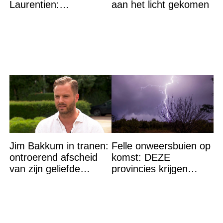
Laurentien:
aan het licht gekomen
‘Hartverscheurend’
Jim Bakkum in tranen:
Felle onweersbuien op
ontroerend afscheid
komst: DEZE
van zijn geliefde
provincies krijgen
Bettina Holwerda
straks als eerst de
volle laag