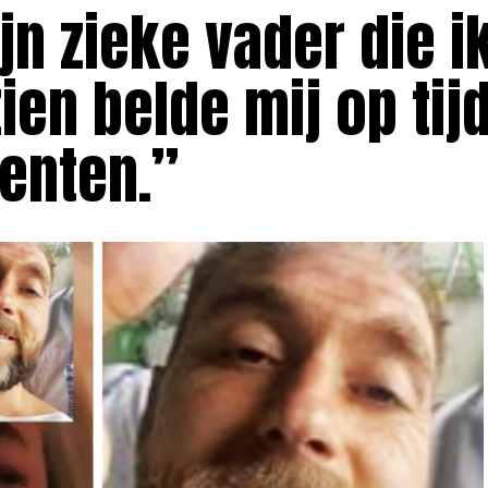
jn zieke vader die ik
zien belde mij op tij
enten.”