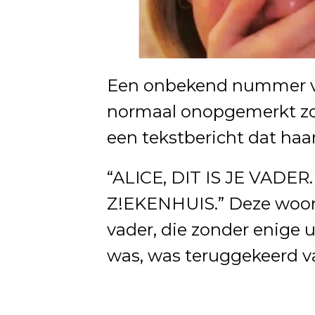
Een onbekend nummer ve
normaal onopgemerkt zou
een tekstbericht dat haa
“ALICE, DIT IS JE VADE
Z!EKENHUIS.” Deze woord
vader, die zonder enige 
was, was teruggekeerd va