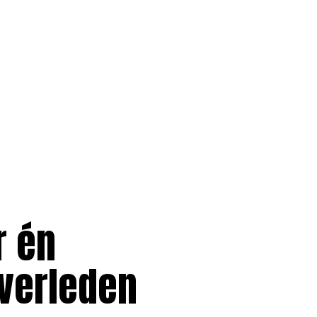
r én
verleden