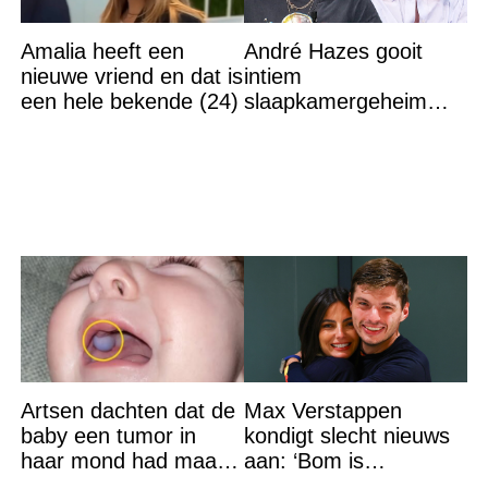
Amalia heeft een
André Hazes gooit
nieuwe vriend en dat is
intiem
een hele bekende (24)
slaapkamergeheim
van Bridget Maasland
op straat
Artsen dachten dat de
Max Verstappen
baby een tumor in
kondigt slecht nieuws
haar mond had maar
aan: ‘Bom is
de waarheid sloeg
gebarsten’