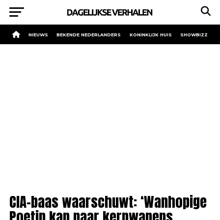
NIEUWS
BEKENDE NEDERLANDERS
KONINKLIJK HUIS
SHOWBIZZ
CIA-baas waarschuwt: ‘Wanhopige
Poetin kan naar kernwapens