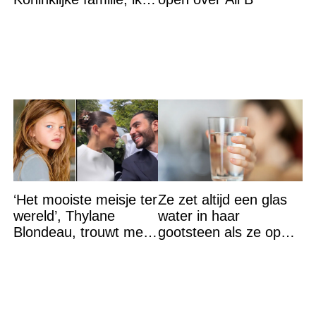
accepteer niet dat mijn
vader vreemdgaat met
‘Het mooiste meisje ter
Ze zet altijd een glas
wereld’, Thylane
water in haar
Blondeau, trouwt met
gootsteen als ze op
een Franse dj tijdens
vakantie gaat. De
een sprookjesachtige
reden? Ik ga dit ook
doen…