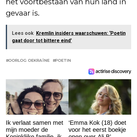
het voortbestaan van hun land in
gevaar is.
Lees ook
Kremlin insiders waarschuwen: ‘Poetin
gaat door tot bittere eind’
OORLOG OEKRAÏNE
POETIN
Ik verlaat samen met
‘Emma Kok (18) doet
mijn moeder de
voor het eerst boekje
Koninklijke familie, ik
open over Ali B’