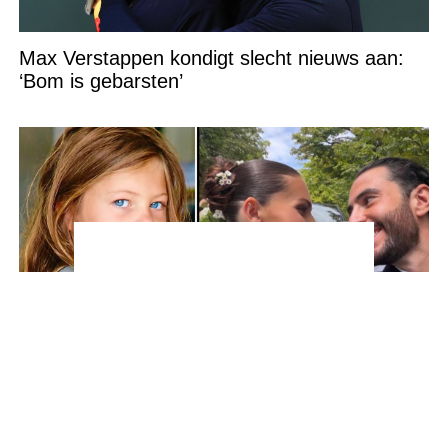
Max Verstappen kondigt slecht nieuws aan:
‘Bom is gebarsten’
‘Het mooiste meisje ter wereld’, Thylane
Blondeau, trouwt met een Franse dj tijdens
een sprookjesachtige