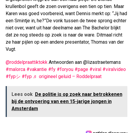
krullenbol geeft de zoen overigens een tien op tien. Maar
Karen was goed voorbereid, want Dennis merkt op: “Jij had
een Smintje in, he?”De vonk tussen de twee sprong echter
niet over, want uit haar deelname aan The Bachelor blijkt
dat ze nog steeds op zoek is naar de ware. Ditmaal richt
ze haar pijlen op een andere presentator, Thomas van der
Vugt.
@roddelpraattiktokk
Antwoorden aan @lizastraetemans
#malorca
#vakantie
#fy
#foryou
#page
#viral
#viralvideo
#fypシ
#fyp
♬ origineel geluid – Roddelpraat
Lees ook
De politie is op zoek naar betrokkenen
bij de ontvoering van een 15-jarige jongen in
Amsterdam