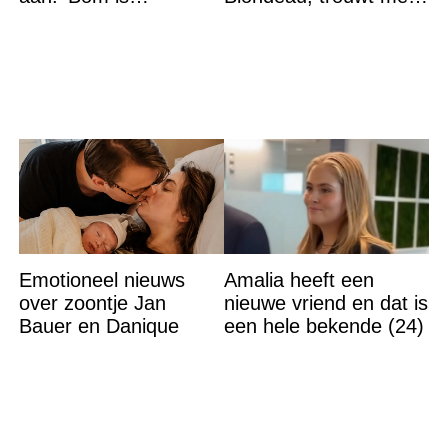
gebarsten’
een Franse dj tijdens
een sprookjesachtige
Emotioneel nieuws
Amalia heeft een
over zoontje Jan
nieuwe vriend en dat is
Bauer en Danique
een hele bekende (24)