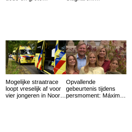
zoektocht naar
Politiehelikopter de
vermiste
lucht in
Mogelijke straatrace
Opvallende
loopt vreselijk af voor
gebeurtenis tijdens
vier jongeren in Noord-
persmoment: Máxima
Brabantse Eerde
grijpt in