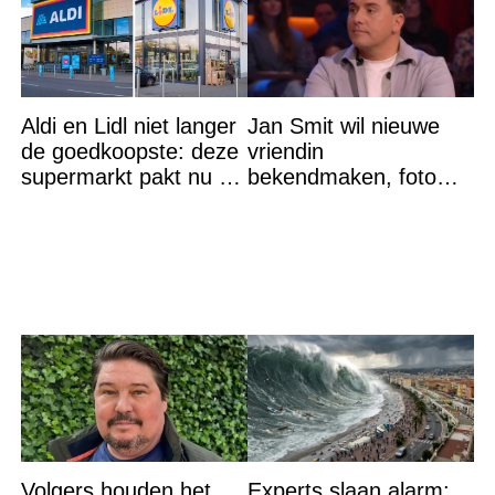
Aldi en Lidl niet langer
Jan Smit wil nieuwe
de goedkoopste: deze
vriendin
supermarkt pakt nu de
bekendmaken, foto
winst en zijn
van etentje bewerkt
goedkoper
met AI
Volgers houden het
Experts slaan alarm: