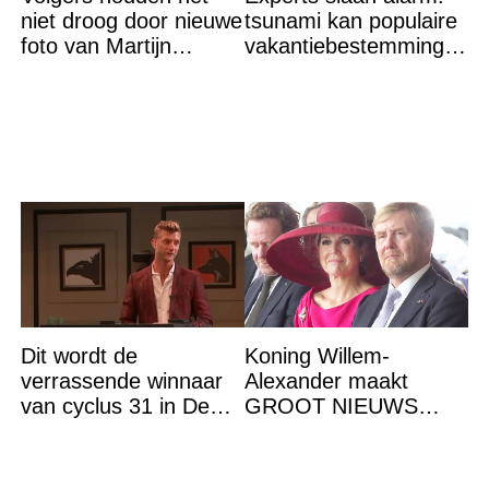
niet droog door nieuwe
tsunami kan populaire
foto van Martijn
vakantiebestemming
Krabbé
binnen 21 minuten
bereiken
Dit wordt de
Koning Willem-
verrassende winnaar
Alexander maakt
van cyclus 31 in De
GROOT NIEUWS
Bondgenoten
bekend. Het brengt het
gehele koningshuis én
het volk in shock en