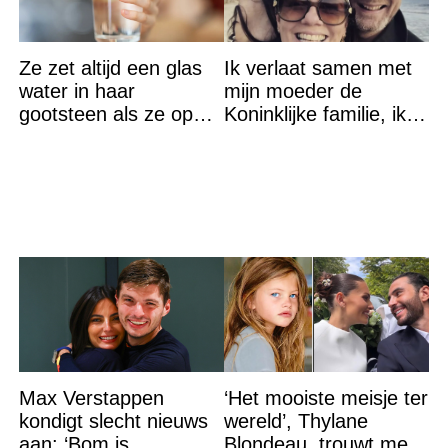
Ze zet altijd een glas
Ik verlaat samen met
water in haar
mijn moeder de
gootsteen als ze op
Koninklijke familie, ik
vakantie gaat. De
accepteer niet dat mijn
reden? Ik ga dit ook
vader vreemdgaat met
doen…
Max Verstappen
‘Het mooiste meisje ter
kondigt slecht nieuws
wereld’, Thylane
aan: ‘Bom is
Blondeau, trouwt met