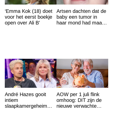
‘Emma Kok (18) doet
Artsen dachten dat de
voor het eerst boekje
baby een tumor in
open over Ali B’
haar mond had maar
de waarheid sloeg
iedereen met stomheid
André Hazes gooit
AOW per 1 juli flink
intiem
omhoog: DIT zijn de
slaapkamergeheim
nieuwe verwachte
van Bridget Maasland
bedragen