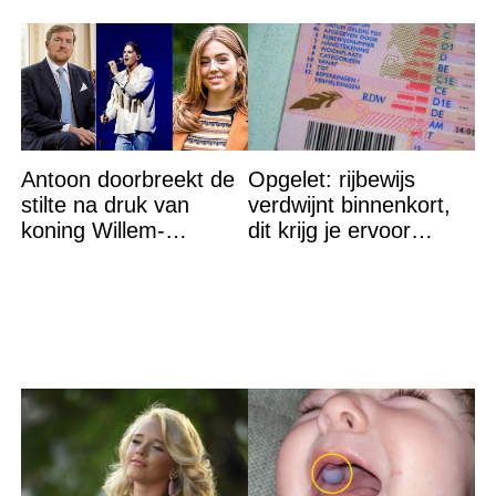
Antoon doorbreekt de
Opgelet: rijbewijs
stilte na druk van
verdwijnt binnenkort,
koning Willem-
dit krijg je ervoor
Alexander na gedurfde
terug…
beslissing rond prinses
Alexia