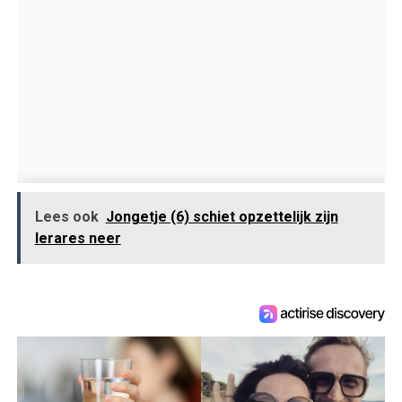
Lees ook
Jongetje (6) schiet opzettelijk zijn
lerares neer