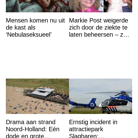
Mensen komen nu uit
Markie Post weigerde
de kast als
zich door de ziekte te
‘Nebulaseksueel’
laten beheersen – ze
vocht dapper tot haar
laatste ademtocht
Drama aan strand
Ernstig incident in
Noord-Holland: Eén
attractiepark
dode en grote
Slagharen: