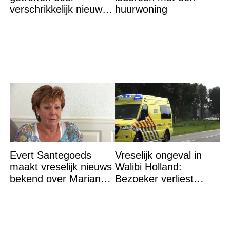
verschrikkelijk nieuws:
huurwoning
“We waren te laat…”
Evert Santegoeds
Vreselijk ongeval in
maakt vreselijk nieuws
Walibi Holland:
bekend over Marianne
Bezoeker verliest
Weber
lichaamsdeel