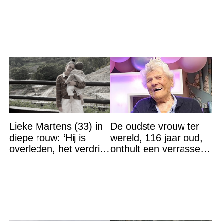
op straat
Lieke Martens (33) in
De oudste vrouw ter
diepe rouw: ‘Hij is
wereld, 116 jaar oud,
overleden, het verdriet
onthult een verrassend
is groot’
geheim voor haar
lange leven