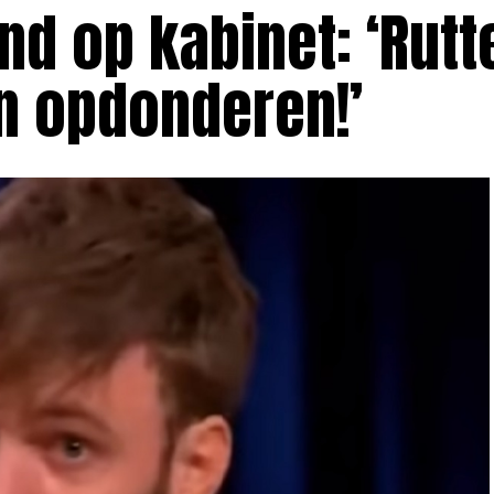
d op kabinet: ‘Rutt
n opdonderen!’