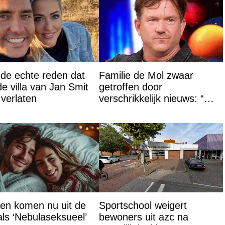
s de echte reden dat
Familie de Mol zwaar
de villa van Jan Smit
getroffen door
verlaten
verschrikkelijk nieuws: “We
waren te laat…”
en komen nu uit de
Sportschool weigert
als ‘Nebulaseksueel’
bewoners uit azc na