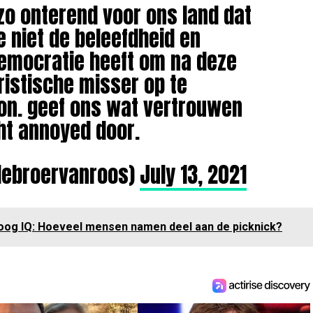
 zo onterend voor ons land dat
 niet de beleefdheid en
emocratie heeft om na deze
istische misser op te
on. geef ons wat vertrouwen
cht annoyed door.
debroervanroos)
July 13, 2021
oog IQ: Hoeveel mensen namen deel aan de picknick?