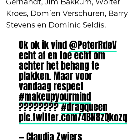
Gernandt, Jim Bakkum, Wolter
Kroes, Domien Verschuren, Barry
Stevens en Dominic Seldis.
Ok ok ik vind
@PeterRdeV
echt af en toe echt om
achter het behang te
plakken. Maar voor
vandaag respect
#makeupyourmind
????????
#dragqueen
pic.twitter.com/4BN8zQkozq
— Claudia Zwiers