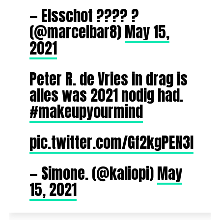
— Elsschot ???? ?
(@marcelbar8)
May 15,
2021
Peter R. de Vries in drag is
alles was 2021 nodig had.
#makeupyourmind
pic.twitter.com/Gf2kgPEN3l
— Simone. (@kaIiopi)
May
15, 2021