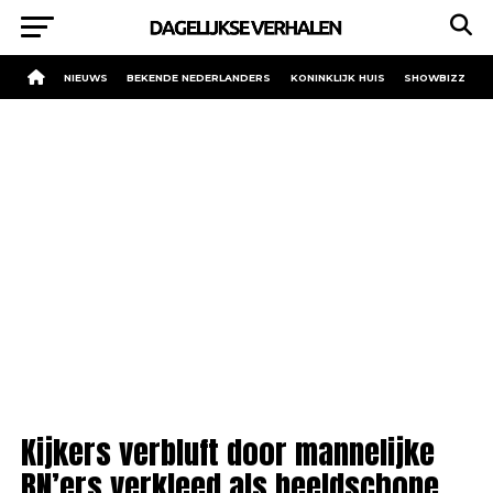
NIEUWS
BEKENDE NEDERLANDERS
KONINKLIJK HUIS
SHOWBIZZ
Kijkers verbluft door mannelijke
BN’ers verkleed als beeldschone