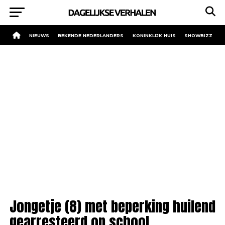
NIEUWS
BEKENDE NEDERLANDERS
KONINKLIJK HUIS
SHOWBIZZ
Jongetje (8) met beperking huilend
gearresteerd op school.