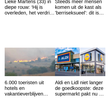
Lieke Martens (33) in
Steeds meer mensen
diepe rouw: ‘Hij is
komen uit de kast als
overleden, het verdriet
'berriseksueel': dit is
is groot’
wat het betekent
6.000 toeristen uit
Aldi en Lidl niet langer
hotels en
de goedkoopste: deze
vakantieverblijven
supermarkt pakt nu de
gehaald: ''Vuur niet
winst en zijn
meer te bestrijden''
goedkoper