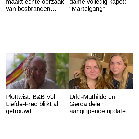
maakt échte oorzaak
dame volledig kapot:
van bosbranden
“Martelgang”
bekend
Plottwist: B&B Vol
Urk!-Mathilde en
Liefde-Fred blijkt al
Gerda delen
getrouwd
aangrijpende update
na flinke
gezondheidsklap