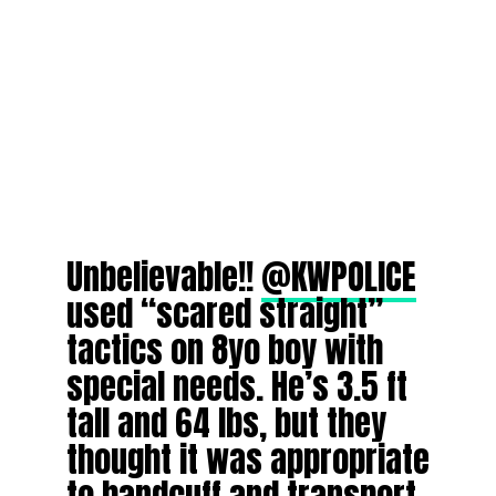
Unbelievable!!
@KWPOLICE
used “scared straight”
tactics on 8yo boy with
special needs. He’s 3.5 ft
tall and 64 lbs, but they
thought it was appropriate