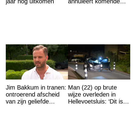
jaar nog uitkomen
annuleert komende
optredens: “Het is heel
erg”
Jim Bakkum in tranen:
Man (22) op brute
ontroerend afscheid
wijze overleden in
van zijn geliefde
Hellevoetsluis: ‘Dit is
Bettina Holwerda
gewoon een
moordaanslag’