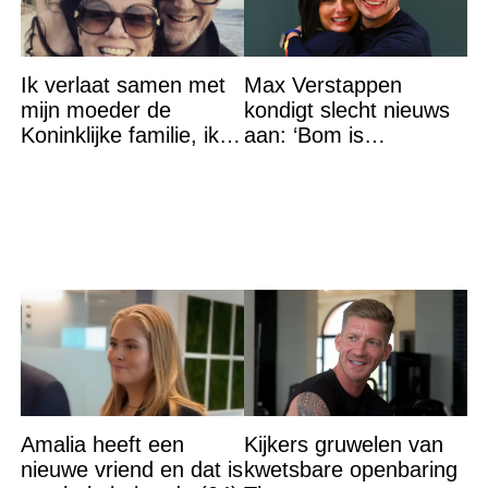
Ik verlaat samen met
Max Verstappen
mijn moeder de
kondigt slecht nieuws
Koninklijke familie, ik
aan: ‘Bom is
accepteer niet dat mijn
gebarsten’
vader vreemdgaat met
Amalia heeft een
Kijkers gruwelen van
nieuwe vriend en dat is
kwetsbare openbaring