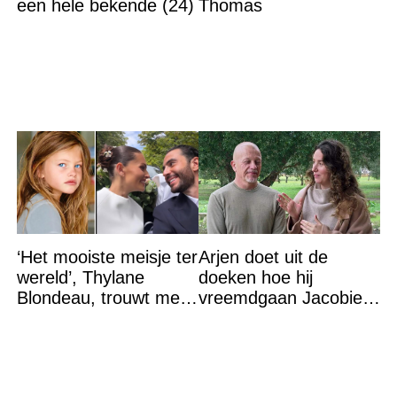
een hele bekende (24)
Thomas
‘Het mooiste meisje ter
Arjen doet uit de
wereld’, Thylane
doeken hoe hij
Blondeau, trouwt met
vreemdgaan Jacobien
een Franse dj tijdens
ontdekte
een sprookjesachtige