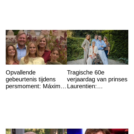
niet nóg eens aan’
Opvallende
Tragische 60e
gebeurtenis tijdens
verjaardag van prinses
persmoment: Máxima
Laurentien:
grijpt in
‘Hartverscheurend’