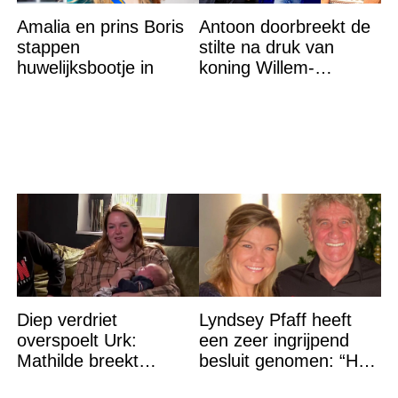
Amalia en prins Boris
Antoon doorbreekt de
stappen
stilte na druk van
huwelijksbootje in
koning Willem-
Alexander na gedurfde
beslissing rond prinses
Alexia
Diep verdriet
Lyndsey Pfaff heeft
overspoelt Urk:
een zeer ingrijpend
Mathilde breekt
besluit genomen: “Het
helemaal – ‘Ik kan dit
is voorbij”