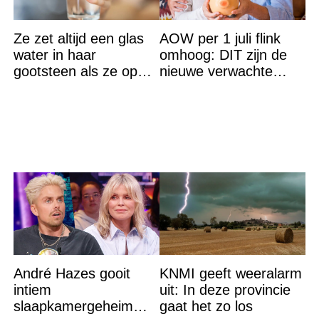
Ze zet altijd een glas
AOW per 1 juli flink
water in haar
omhoog: DIT zijn de
gootsteen als ze op
nieuwe verwachte
vakantie gaat. De
bedragen
reden? Ik ga dit ook
doen…
André Hazes gooit
KNMI geeft weeralarm
intiem
uit: In deze provincie
slaapkamergeheim
gaat het zo los