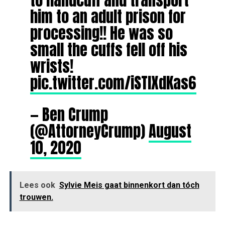
to handcuff and transport
him to an adult prison for
processing!! He was so
small the cuffs fell off his
wrists!
pic.twitter.com/iSTlXdKas6
— Ben Crump
(@AttorneyCrump)
August
10, 2020
Lees ook
Sylvie Meis gaat binnenkort dan tóch
trouwen.