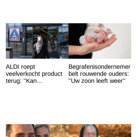
ALDI roept
Begrafenisondernemer
veelverkocht product
belt rouwende ouders:
terug: ''Kan
''Uw zoon leeft weer''
levensgevaarlijk zijn
voor bepaalde
mensen''