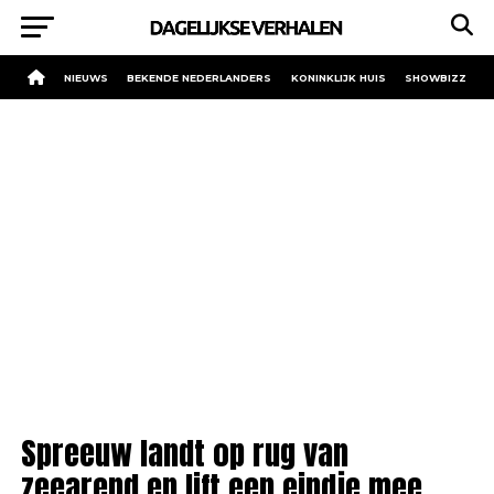
NIEUWS
BEKENDE NEDERLANDERS
KONINKLIJK HUIS
SHOWBIZZ
Spreeuw landt op rug van
zeearend en lift een eindje mee.