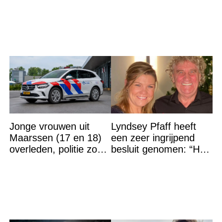
schorsing na de 4-1-
nederlaag van
Jonge vrouwen uit
Lyndsey Pfaff heeft
Maarssen (17 en 18)
een zeer ingrijpend
overleden, politie zoekt
besluit genomen: “Het
getuigen
is voorbij”