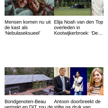
Mensen komen nu uit
Elija Noah van den Top
de kast als
overleden in
‘Nebulaseksueel’
Kootwijkerbroek: ‘De
Here heeft jou
thuisgehaald’
Bondgenoten-Beau
Antoon doorbreekt de
vertrekt en DIT zou de
stilte na druk van