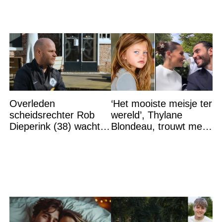
Overleden
‘Het mooiste meisje ter
scheidsrechter Rob
wereld’, Thylane
Dieperink (38) wachtte
Blondeau, trouwt met
totdat hij cruciaal
een Franse dj tijdens
bericht kreeg
een sprookjesachtige