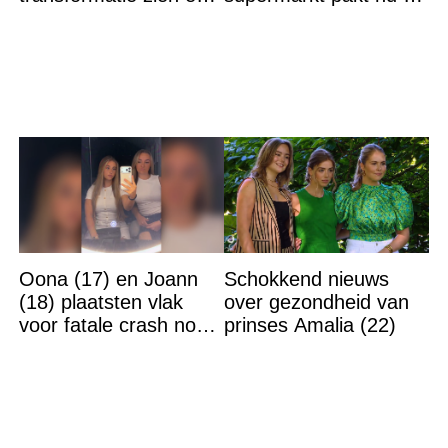
velen kunnen hun
winst en zijn
ogen niet geloven
goedkoper
Oona (17) en Joann
Schokkend nieuws
(18) plaatsten vlak
over gezondheid van
voor fatale crash nog
prinses Amalia (22)
TikTok-video