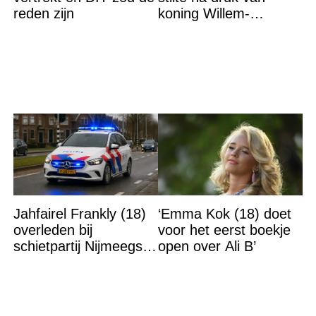
reden zijn
koning Willem-
Alexander na gedurfde
beslissing rond prinses
Alexia
Jahfairel Frankly (18)
‘Emma Kok (18) doet
overleden bij
voor het eerst boekje
schietpartij Nijmeegse
open over Ali B’
Vierdaagse: ‘Hij was
niet het doelwit’