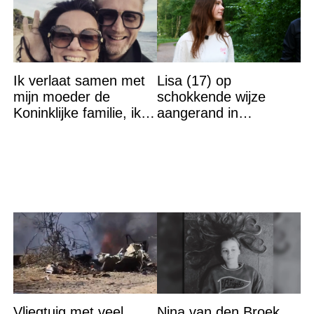
Ik verlaat samen met
Lisa (17) op
mijn moeder de
schokkende wijze
Koninklijke familie, ik
aangerand in
accepteer niet dat mijn
zwembad Sliedrecht:
vader vreemdgaat met
dit is de dader
Vliegtuig met veel
Nina van den Broek