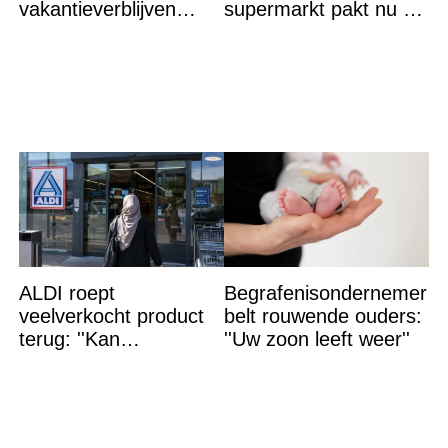
vakantieverblijven
supermarkt pakt nu de
gehaald: ''Vuur niet
winst en zijn
meer te bestrijden''
goedkoper
ALDI roept
Begrafenisondernemer
veelverkocht product
belt rouwende ouders:
terug: ''Kan
''Uw zoon leeft weer''
levensgevaarlijk zijn
voor bepaalde
mensen''