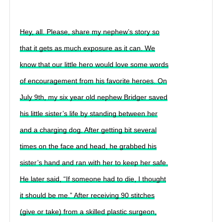
Hey, all. Please, share my nephew’s story so
that it gets as much exposure as it can. We
know that our little hero would love some words
of encouragement from his favorite heroes. On
July 9th, my six year old nephew Bridger saved
his little sister’s life by standing between her
and a charging dog. After getting bit several
times on the face and head, he grabbed his
sister’s hand and ran with her to keep her safe.
He later said, “If someone had to die, I thought
it should be me.” After receiving 90 stitches
(give or take) from a skilled plastic surgeon,