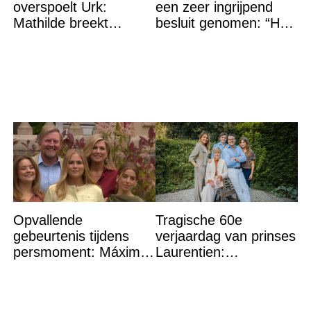
overspoelt Urk:
een zeer ingrijpend
Mathilde breekt
besluit genomen: “Het
helemaal – ‘Ik kan dit
is voorbij”
niet nóg eens aan’
Opvallende
Tragische 60e
gebeurtenis tijdens
verjaardag van prinses
persmoment: Máxima
Laurentien:
grijpt in
‘Hartverscheurend’