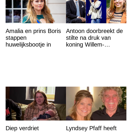
Amalia en prins Boris
Antoon doorbreekt de
stappen
stilte na druk van
huwelijksbootje in
koning Willem-
Alexander na gedurfde
beslissing rond prinses
Alexia
Diep verdriet
Lyndsey Pfaff heeft