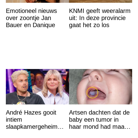
Emotioneel nieuws
KNMI geeft weeralarm
over zoontje Jan
uit: In deze provincie
Bauer en Danique
gaat het zo los
André Hazes gooit
Artsen dachten dat de
intiem
baby een tumor in
slaapkamergeheim
haar mond had maar
van Bridget Maasland
de waarheid sloeg