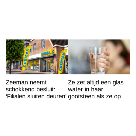
een Franse dj tijdens
een sprookjesachtige
Zeeman neemt
Ze zet altijd een glas
schokkend besluit:
water in haar
‘Filialen sluiten deuren’
gootsteen als ze op
vakantie gaat. De
reden? Ik ga dit ook
doen…