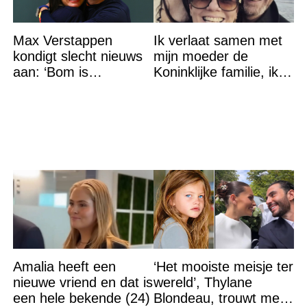
Max Verstappen
Ik verlaat samen met
kondigt slecht nieuws
mijn moeder de
aan: ‘Bom is
Koninklijke familie, ik
gebarsten’
accepteer niet dat mijn
vader vreemdgaat met
Amalia heeft een
‘Het mooiste meisje ter
nieuwe vriend en dat is
wereld’, Thylane
een hele bekende (24)
Blondeau, trouwt met