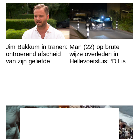
Jim Bakkum in tranen:
Man (22) op brute
ontroerend afscheid
wijze overleden in
van zijn geliefde
Hellevoetsluis: ‘Dit is
Bettina Holwerda
gewoon een
moordaanslag’