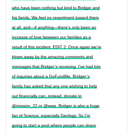
who have been nothing but kind to Bridger and
his family. We feel no resentment toward them
at all, and—if anything—there’s only been an
increase of love between our families as a
result of this incident. EDIT 2: Once again we’re
blown away by the amazing comments and
messages that Bridger’s receiving. I’ve had lots
of inquiries about a GoFundMe. Bridger’s
family has asked that any one wishing to help
out financially can, instead, donate to
@mission_22 or @wwp. Bridger is also a huge
fan of Science, especially Geology. So I’m
going to start a post where people can share