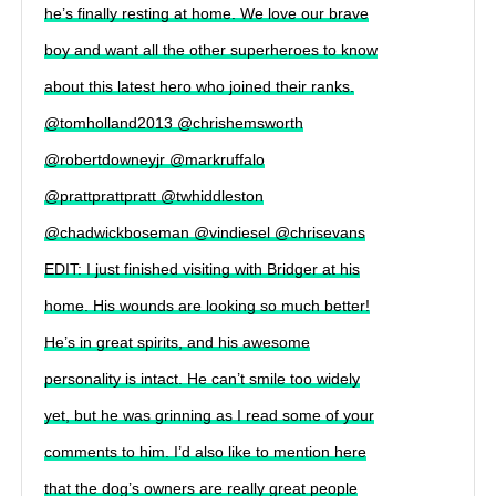
he’s finally resting at home. We love our brave
boy and want all the other superheroes to know
about this latest hero who joined their ranks.
@tomholland2013 @chrishemsworth
@robertdowneyjr @markruffalo
@prattprattpratt @twhiddleston
@chadwickboseman @vindiesel @chrisevans
EDIT: I just finished visiting with Bridger at his
home. His wounds are looking so much better!
He’s in great spirits, and his awesome
personality is intact. He can’t smile too widely
yet, but he was grinning as I read some of your
comments to him. I’d also like to mention here
that the dog’s owners are really great people