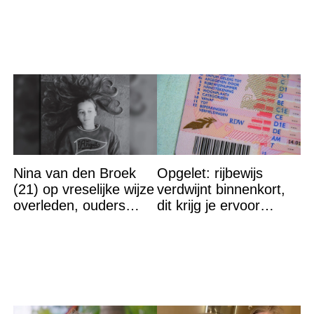
op straat
iedereen met stomheid
Nina van den Broek
Opgelet: rijbewijs
(21) op vreselijke wijze
verdwijnt binnenkort,
overleden, ouders
dit krijg je ervoor
komen in actie
terug…