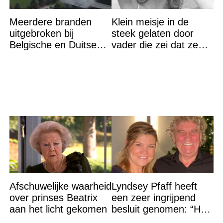
Meerdere branden
Klein meisje in de
uitgebroken bij
steek gelaten door
Belgische en Duitse
vader die zei dat ze
grens in Zuid-Limburg
‘dood’ was voor hem –
nu is ze een beroemde
actrice
Afschuwelijke waarheid
Lyndsey Pfaff heeft
over prinses Beatrix
een zeer ingrijpend
aan het licht gekomen
besluit genomen: “Het
is voorbij”