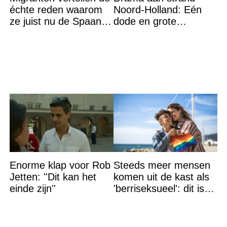
échte reden waarom
Noord-Holland: Eén
ze juist nu de Spaanse
dode en grote
grens bestormden
zoektocht naar
vermiste
Enorme klap voor Rob
Steeds meer mensen
Jetten: ''Dit kan het
komen uit de kast als
einde zijn''
'berriseksueel': dit is
wat het betekent