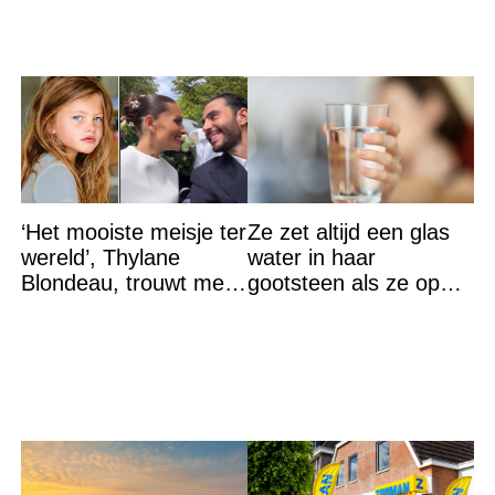
‘Het mooiste meisje ter
Ze zet altijd een glas
wereld’, Thylane
water in haar
Blondeau, trouwt met
gootsteen als ze op
een Franse dj tijdens
vakantie gaat. De
een sprookjesachtige
reden? Ik ga dit ook
doen…