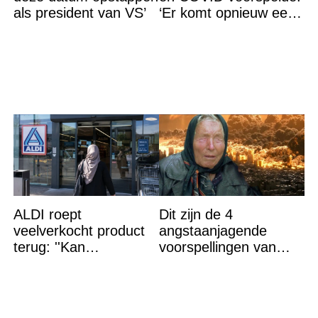
als president van VS’
‘Er komt opnieuw een
grote ramp aan’
ALDI roept
Dit zijn de 4
veelverkocht product
angstaanjagende
terug: ''Kan
voorspellingen van
levensgevaarlijk zijn
Baba Vanga voor de
voor bepaalde
rest van dit jaar
mensen''