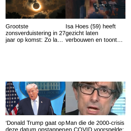
Grootste
Isa Hoes (59) heeft
zonsverduistering in 27
gezicht laten
jaar op komst: Zo laat
verbouwen en toont
is het hoogtepunt en
resultaat, volgers
op DEZE plekken heb
schrikken
je het
‘Donald Trump gaat op
Man die de 2000-crisis
deze datum opstappen
en COVID voorspelde: