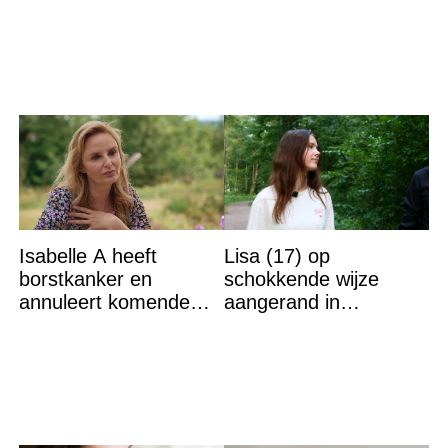
Isabelle A heeft
Lisa (17) op
borstkanker en
schokkende wijze
annuleert komende
aangerand in
optredens: “Het is heel
zwembad Sliedrecht:
erg”
dit is de dader