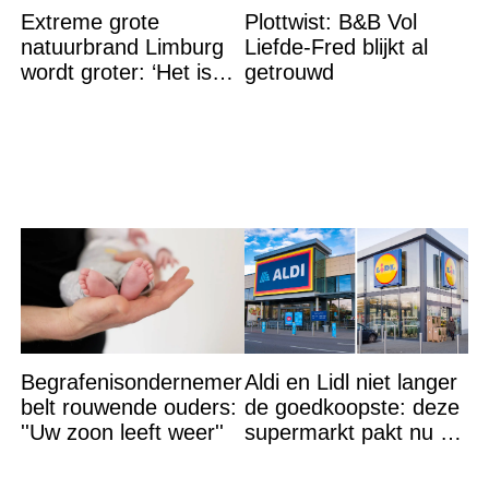
Extreme grote
Plottwist: B&B Vol
natuurbrand Limburg
Liefde-Fred blijkt al
wordt groter: ‘Het is
getrouwd
erger dan verwacht’
Begrafenisondernemer
Aldi en Lidl niet langer
belt rouwende ouders:
de goedkoopste: deze
''Uw zoon leeft weer''
supermarkt pakt nu de
winst en zijn
goedkoper