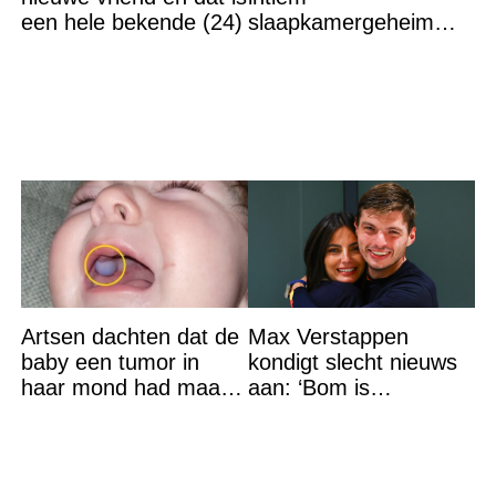
een hele bekende (24)
slaapkamergeheim
van Bridget Maasland
op straat
Artsen dachten dat de
Max Verstappen
baby een tumor in
kondigt slecht nieuws
haar mond had maar
aan: ‘Bom is
de waarheid sloeg
gebarsten’
iedereen met stomheid