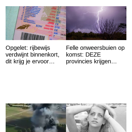
Opgelet: rijbewijs
Felle onweersbuien op
verdwijnt binnenkort,
komst: DEZE
dit krijg je ervoor
provincies krijgen
terug…
straks als eerst de
volle laag