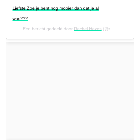
Liefste Zoë je bent nog mooier dan dat je al
was???
Een bericht gedeeld door
Rachel Hazes
(@rachelhazes) op