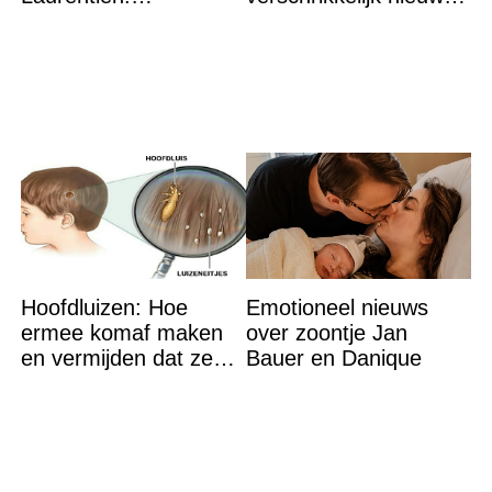
‘Hartverscheurend’
“We waren te laat…”
Hoofdluizen: Hoe
Emotioneel nieuws
ermee komaf maken
over zoontje Jan
en vermijden dat ze
Bauer en Danique
terugkeren