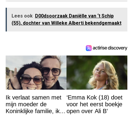
Lees ook
D00dsoorzaak Daniëlle van ‘t Schip
(55), dochter van Willeke Alberti bekendgemaakt
Ik verlaat samen met
‘Emma Kok (18) doet
mijn moeder de
voor het eerst boekje
Koninklijke familie, ik
open over Ali B’
accepteer niet dat mijn
vader vreemdgaat met