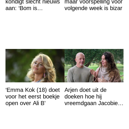
kondigt slecht nieuws
maar voorspelling voor
aan: ‘Bom is
volgende week is bizar
gebarsten’
‘Emma Kok (18) doet
Arjen doet uit de
voor het eerst boekje
doeken hoe hij
open over Ali B’
vreemdgaan Jacobien
ontdekte