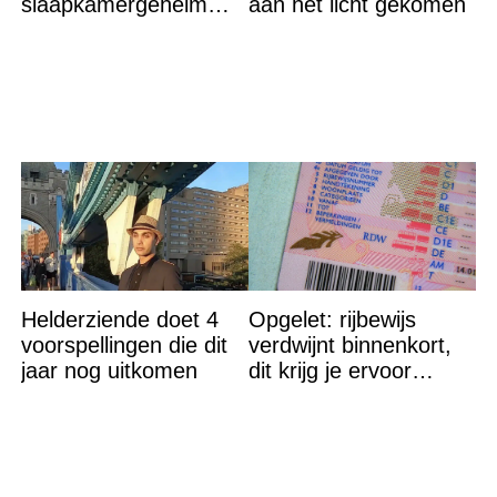
slaapkamergeheim
aan het licht gekomen
van Bridget Maasland
op straat
Helderziende doet 4
Opgelet: rijbewijs
voorspellingen die dit
verdwijnt binnenkort,
jaar nog uitkomen
dit krijg je ervoor
terug…