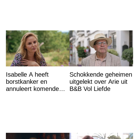
op DEZE plekken heb
je het
Isabelle A heeft
Schokkende geheimen
borstkanker en
uitgelekt over Arie uit
annuleert komende
B&B Vol Liefde
optredens: “Het is heel
erg”