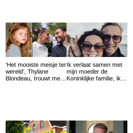
mensen''
‘Het mooiste meisje ter
Ik verlaat samen met
wereld’, Thylane
mijn moeder de
Blondeau, trouwt met
Koninklijke familie, ik
een Franse dj tijdens
accepteer niet dat mijn
een sprookjesachtige
vader vreemdgaat met