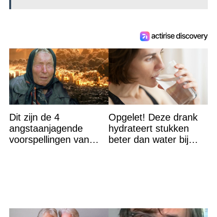
Dit zijn de 4
Opgelet! Deze drank
angstaanjagende
hydrateert stukken
voorspellingen van
beter dan water bij
Baba Vanga voor de
hitte – en nee het is
rest van dit jaar
geen thee