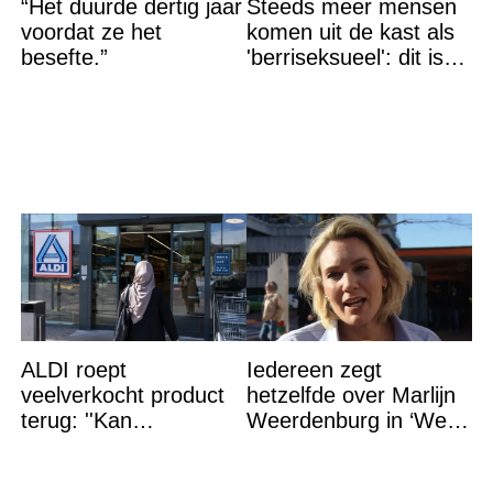
“Het duurde dertig jaar
Steeds meer mensen
voordat ze het
komen uit de kast als
besefte.”
'berriseksueel': dit is
wat het betekent
ALDI roept
Iedereen zegt
veelverkocht product
hetzelfde over Marlijn
terug: ''Kan
Weerdenburg in ‘We
levensgevaarlijk zijn
Zijn Er Bijna’
voor bepaalde