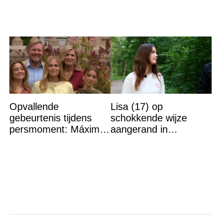
Opvallende
Lisa (17) op
gebeurtenis tijdens
schokkende wijze
persmoment: Máxima
aangerand in
grijpt in
zwembad Sliedrecht:
dit is de dader