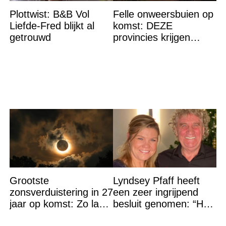
Plottwist: B&B Vol
Felle onweersbuien op
Liefde-Fred blijkt al
komst: DEZE
getrouwd
provincies krijgen
straks als eerst de
volle laag
Grootste
Lyndsey Pfaff heeft
zonsverduistering in 27
een zeer ingrijpend
jaar op komst: Zo laat
besluit genomen: “Het
is het hoogtepunt en
is voorbij”