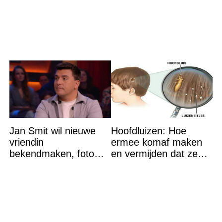
winst en zijn
goedkoper
Jan Smit wil nieuwe
Hoofdluizen: Hoe
vriendin
ermee komaf maken
bekendmaken, foto
en vermijden dat ze
van etentje bewerkt
terugkeren
met AI