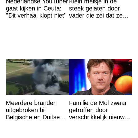
Nederlandse YouTuber
Klein meisje in de
gaat kijken in Ceuta:
steek gelaten door
''Dit verhaal klopt niet''
vader die zei dat ze
‘dood’ was voor hem –
nu is ze een beroemde
actrice
Meerdere branden
Familie de Mol zwaar
uitgebroken bij
getroffen door
Belgische en Duitse
verschrikkelijk nieuws:
grens in Zuid-Limburg
“We waren te laat…”