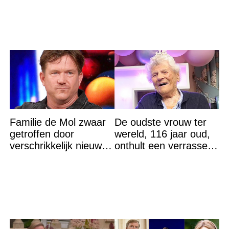
goedkoper
Familie de Mol zwaar
De oudste vrouw ter
getroffen door
wereld, 116 jaar oud,
verschrikkelijk nieuws:
onthult een verrassend
“We waren te laat…”
geheim voor haar
lange leven