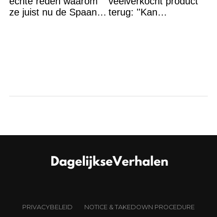
échte reden waarom
veelverkocht product
ze juist nu de Spaanse
terug: ''Kan
grens bestormden
levensgevaarlijk zijn
voor bepaalde
mensen''
PRIVACYBELEID
NOTICE & TAKEDOWN PROCEDURE