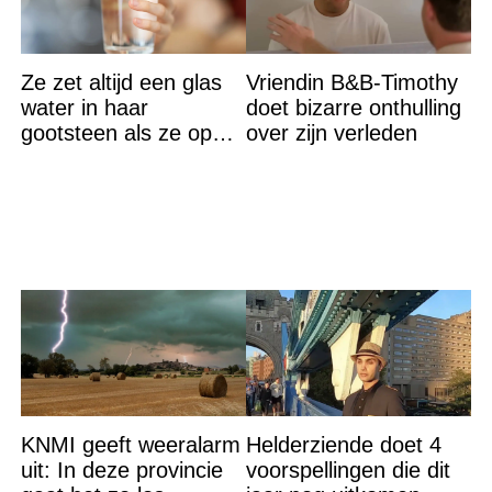
Ze zet altijd een glas
Vriendin B&B-Timothy
water in haar
doet bizarre onthulling
gootsteen als ze op
over zijn verleden
vakantie gaat. De
reden? Ik ga dit ook
doen…
KNMI geeft weeralarm
Helderziende doet 4
uit: In deze provincie
voorspellingen die dit