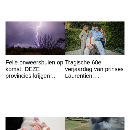
Felle onweersbuien op
Tragische 60e
komst: DEZE
verjaardag van prinses
provincies krijgen
Laurentien:
straks als eerst de
‘Hartverscheurend’
volle laag