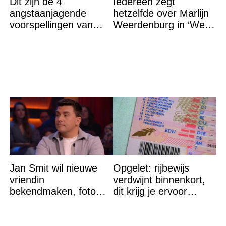
Dit zijn de 4
Iedereen zegt
angstaanjagende
hetzelfde over Marlijn
voorspellingen van
Weerdenburg in ‘We
Baba Vanga voor de
Zijn Er Bijna’
rest van dit jaar
Jan Smit wil nieuwe
Opgelet: rijbewijs
vriendin
verdwijnt binnenkort,
bekendmaken, foto
dit krijg je ervoor
van etentje bewerkt
terug…
met AI