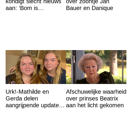
kondigt slecht nieuws
over zoontje Jan
aan: ‘Bom is
Bauer en Danique
gebarsten’
Urk!-Mathilde en
Afschuwelijke waarheid
Gerda delen
over prinses Beatrix
aangrijpende update
aan het licht gekomen
na flinke
gezondheidsklap