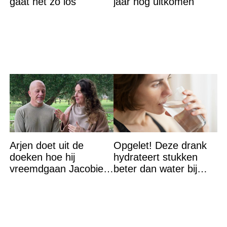
gaat het zo los
jaar nog uitkomen
Arjen doet uit de
Opgelet! Deze drank
doeken hoe hij
hydrateert stukken
vreemdgaan Jacobien
beter dan water bij
ontdekte
hitte – en nee het is
geen thee