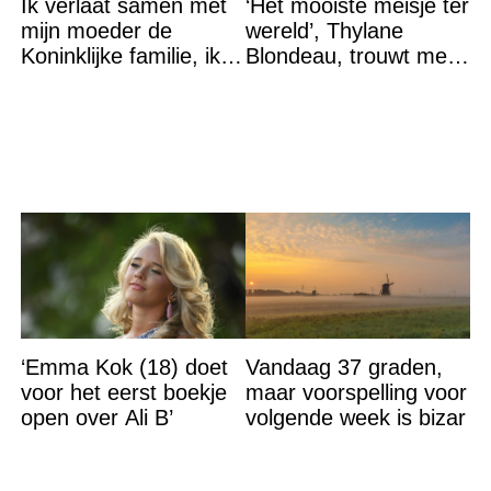
Ik verlaat samen met
‘Het mooiste meisje ter
mijn moeder de
wereld’, Thylane
Koninklijke familie, ik
Blondeau, trouwt met
accepteer niet dat mijn
een Franse dj tijdens
vader vreemdgaat met
een sprookjesachtige
‘Emma Kok (18) doet
Vandaag 37 graden,
voor het eerst boekje
maar voorspelling voor
open over Ali B’
volgende week is bizar