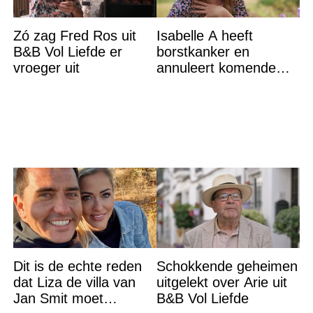
Zó zag Fred Ros uit
Isabelle A heeft
B&B Vol Liefde er
borstkanker en
vroeger uit
annuleert komende
optredens: “Het is heel
erg”
Dit is de echte reden
Schokkende geheimen
dat Liza de villa van
uitgelekt over Arie uit
Jan Smit moet
B&B Vol Liefde