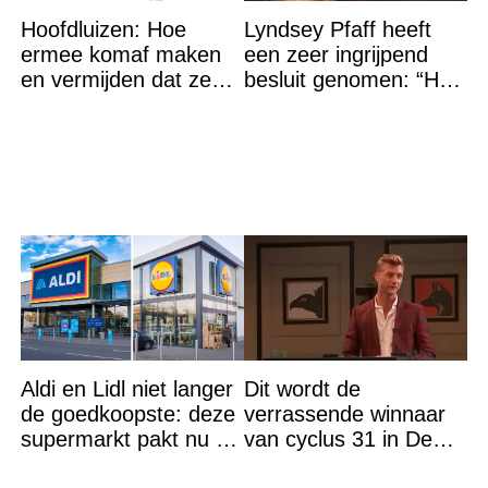
Hoofdluizen: Hoe
Lyndsey Pfaff heeft
ermee komaf maken
een zeer ingrijpend
en vermijden dat ze
besluit genomen: “Het
terugkeren
is voorbij”
Aldi en Lidl niet langer
Dit wordt de
de goedkoopste: deze
verrassende winnaar
supermarkt pakt nu de
van cyclus 31 in De
winst en zijn
Bondgenoten