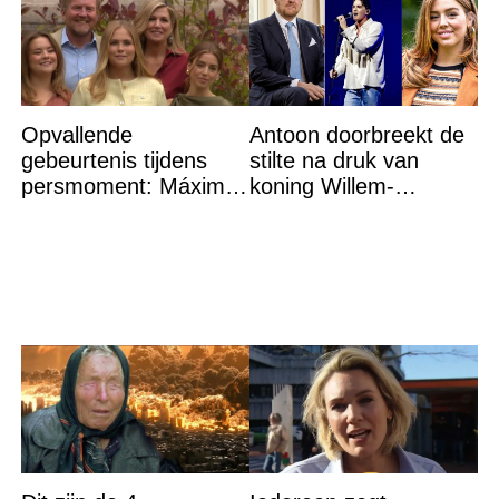
Opvallende
Antoon doorbreekt de
gebeurtenis tijdens
stilte na druk van
persmoment: Máxima
koning Willem-
grijpt in
Alexander na gedurfde
beslissing rond prinses
Alexia