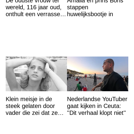
De oudste vrouw ter
Amalia en prins Boris
wereld, 116 jaar oud,
stappen
onthult een verrassend
huwelijksbootje in
geheim voor haar
lange leven
Klein meisje in de
Nederlandse YouTuber
steek gelaten door
gaat kijken in Ceuta:
vader die zei dat ze
''Dit verhaal klopt niet''
‘dood’ was voor hem –
nu is ze een beroemde
actrice