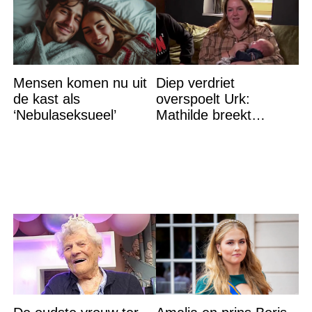
Mensen komen nu uit
Diep verdriet
de kast als
overspoelt Urk:
‘Nebulaseksueel’
Mathilde breekt
helemaal – ‘Ik kan dit
niet nóg eens aan’