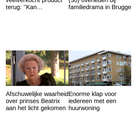
terug: ''Kan
familiedrama in Brugge
levensgevaarlijk zijn
voor bepaalde
mensen''
Afschuwelijke waarheid
Enorme klap voor
over prinses Beatrix
iedereen met een
aan het licht gekomen
huurwoning