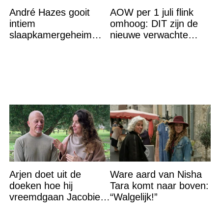
André Hazes gooit
AOW per 1 juli flink
intiem
omhoog: DIT zijn de
slaapkamergeheim
nieuwe verwachte
van Bridget Maasland
bedragen
op straat
Arjen doet uit de
Ware aard van Nisha
doeken hoe hij
Tara komt naar boven:
vreemdgaan Jacobien
“Walgelijk!”
ontdekte