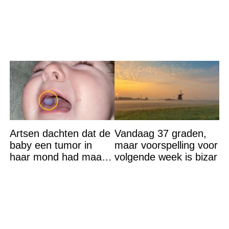
reden? Ik ga dit ook
doen…
Artsen dachten dat de
Vandaag 37 graden,
baby een tumor in
maar voorspelling voor
haar mond had maar
volgende week is bizar
de waarheid sloeg
iedereen met stomheid