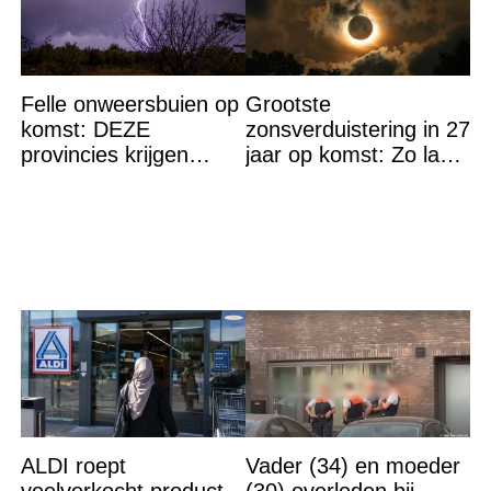
Felle onweersbuien op
Grootste
komst: DEZE
zonsverduistering in 27
provincies krijgen
jaar op komst: Zo laat
straks als eerst de
is het hoogtepunt en
volle laag
op DEZE plekken heb
je het
ALDI roept
Vader (34) en moeder
veelverkocht product
(30) overleden bij