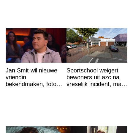
Jan Smit wil nieuwe
Sportschool weigert
vriendin
bewoners uit azc na
bekendmaken, foto
vreselijk incident, maar
van etentje bewerkt
krijgt tik op vingers
met AI