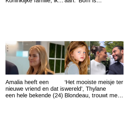
Koninklijke familie, ik
aan: ‘Bom is
accepteer niet dat mijn
gebarsten’
vader vreemdgaat met
Amalia heeft een
‘Het mooiste meisje ter
nieuwe vriend en dat is
wereld’, Thylane
een hele bekende (24)
Blondeau, trouwt met
een Franse dj tijdens
een sprookjesachtige