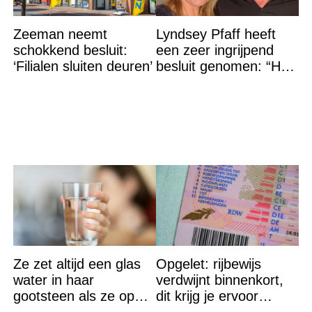
Zeeman neemt
Lyndsey Pfaff heeft
schokkend besluit:
een zeer ingrijpend
‘Filialen sluiten deuren’
besluit genomen: “Het
is voorbij”
Ze zet altijd een glas
Opgelet: rijbewijs
water in haar
verdwijnt binnenkort,
gootsteen als ze op
dit krijg je ervoor
vakantie gaat. De
terug…