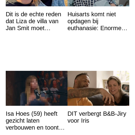
Dit is de echte reden
Huisarts komt niet
dat Liza de villa van
opdagen bij
Jan Smit moet
euthanasie: Enorme
verlaten
shock als blijkt waar ze
wordt gevonden
Isa Hoes (59) heeft
DIT verbergt B&B-Jiry
gezicht laten
voor Iris
verbouwen en toont
resultaat, volgers