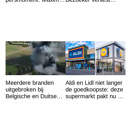
grijpt in
lichaamsdeel
Meerdere branden
Aldi en Lidl niet langer
uitgebroken bij
de goedkoopste: deze
Belgische en Duitse
supermarkt pakt nu de
grens in Zuid-Limburg
winst en zijn
goedkoper