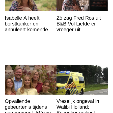
Isabelle A heeft
Zó zag Fred Ros uit
borstkanker en
B&B Vol Liefde er
annuleert komende
vroeger uit
optredens: “Het is heel
erg”
Opvallende
Vreselijk ongeval in
gebeurtenis tijdens
Walibi Holland:
persmoment: Máxima
Bezoeker verliest