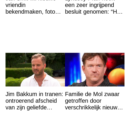
vriendin
een zeer ingrijpend
bekendmaken, foto
besluit genomen: “Het
van etentje bewerkt
is voorbij”
met AI
Jim Bakkum in tranen:
Familie de Mol zwaar
ontroerend afscheid
getroffen door
van zijn geliefde
verschrikkelijk nieuws:
Bettina Holwerda
“We waren te laat…”