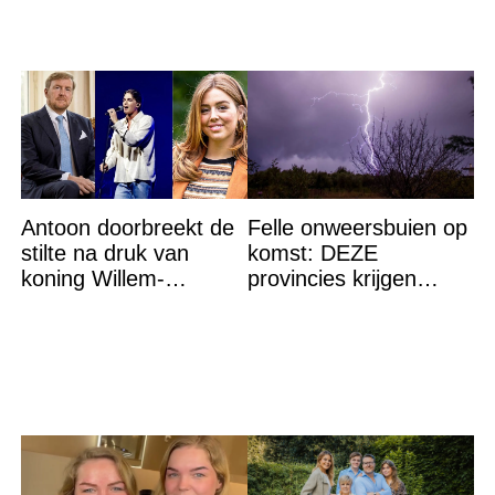
Antoon doorbreekt de
Felle onweersbuien op
stilte na druk van
komst: DEZE
koning Willem-
provincies krijgen
Alexander na gedurfde
straks als eerst de
beslissing rond prinses
volle laag
Alexia