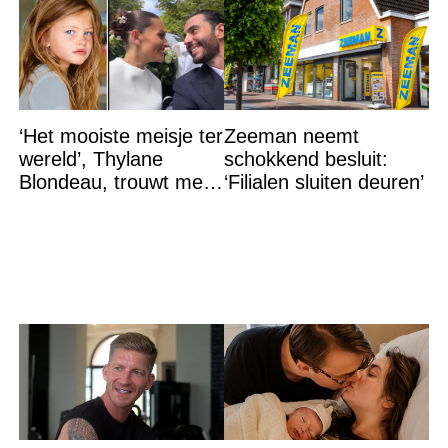
‘Het mooiste meisje ter
Zeeman neemt
wereld’, Thylane
schokkend besluit:
Blondeau, trouwt met
‘Filialen sluiten deuren’
een Franse dj tijdens
een sprookjesachtige