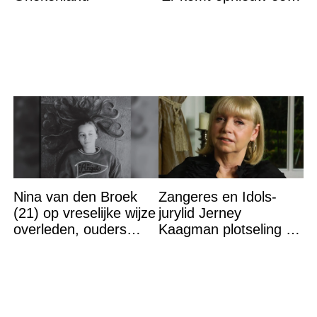
grote ramp aan’
Nina van den Broek
Zangeres en Idols-
(21) op vreselijke wijze
jurylid Jerney
overleden, ouders
Kaagman plotseling op
komen in actie
79-jarige leeftijd
overleden