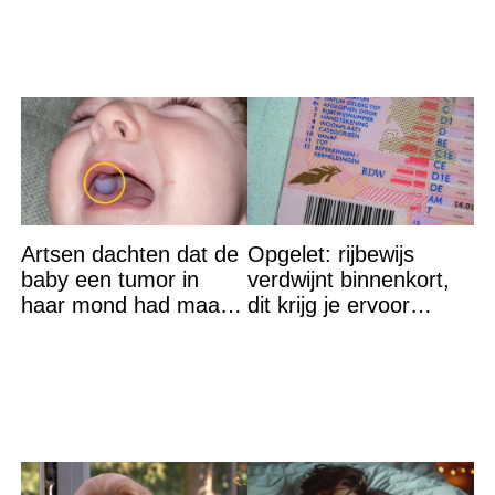
Artsen dachten dat de
Opgelet: rijbewijs
baby een tumor in
verdwijnt binnenkort,
haar mond had maar
dit krijg je ervoor
de waarheid sloeg
terug…
iedereen met stomheid