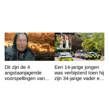
wat het betekent
Dit zijn de 4
Een 14-jarige jongen
angstaanjagende
was verbijsterd toen hij
voorspellingen van
zijn 34-jarige vader en
Baba Vanga voor de
30-jarige moeder dood
rest van dit jaar
in bed aantrof,