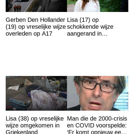
Gerben Den Hollander
Lisa (17) op
(19) op vreselijke wijze
schokkende wijze
overleden op A17
aangerand in
zwembad Sliedrecht:
dit is de dader
Lisa (38) op vreselijke
Man die de 2000-crisis
wijze omgekomen in
en COVID voorspelde:
Griekenland
‘Er komt opnieuw een