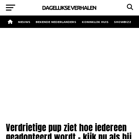
NIEUWS
BEKENDE NEDERLANDERS
KONINKLIJK HUIS
SHOWBIZZ
Verdrietige pup ziet hoe iedereen
geadopteerd wordt – kijk nu als hij