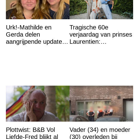
Urk!-Mathilde en
Tragische 60e
Gerda delen
verjaardag van prinses
aangrijpende update
Laurentien:
na flinke
‘Hartverscheurend’
gezondheidsklap
Plottwist: B&B Vol
Vader (34) en moeder
Liefde-Fred blijkt al
(30) overleden bij