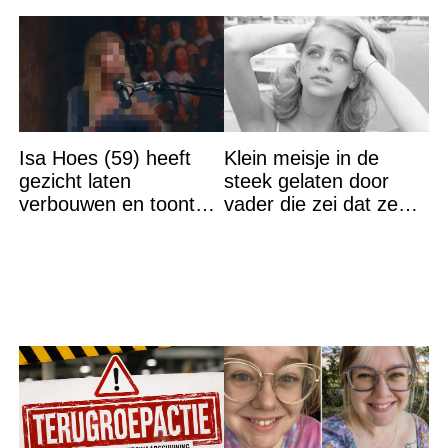
Isa Hoes (59) heeft
Klein meisje in de
gezicht laten
steek gelaten door
verbouwen en toont
vader die zei dat ze
resultaat, volgers
‘dood’ was voor hem –
schrikken
nu is ze een beroemde
actrice