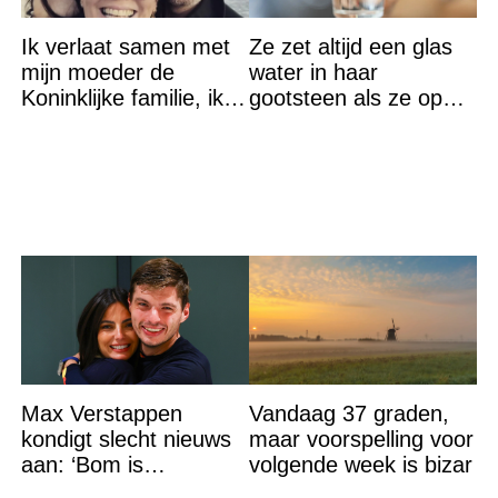
Ik verlaat samen met
Ze zet altijd een glas
mijn moeder de
water in haar
Koninklijke familie, ik
gootsteen als ze op
accepteer niet dat mijn
vakantie gaat. De
vader vreemdgaat met
reden? Ik ga dit ook
doen…
Max Verstappen
Vandaag 37 graden,
kondigt slecht nieuws
maar voorspelling voor
aan: ‘Bom is
volgende week is bizar
gebarsten’