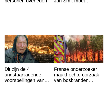
personen overleden
Jan Smit moet
verlaten
Dit zijn de 4
Franse onderzoeker
angstaanjagende
maakt échte oorzaak
voorspellingen van
van bosbranden
Baba Vanga voor de
bekend
rest van dit jaar