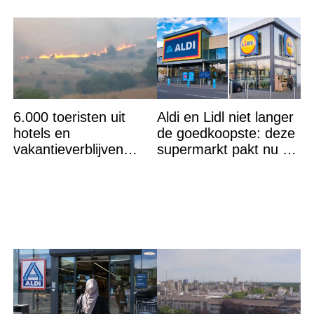
6.000 toeristen uit
Aldi en Lidl niet langer
hotels en
de goedkoopste: deze
vakantieverblijven
supermarkt pakt nu de
gehaald: ''Vuur niet
winst en zijn
meer te bestrijden''
goedkoper