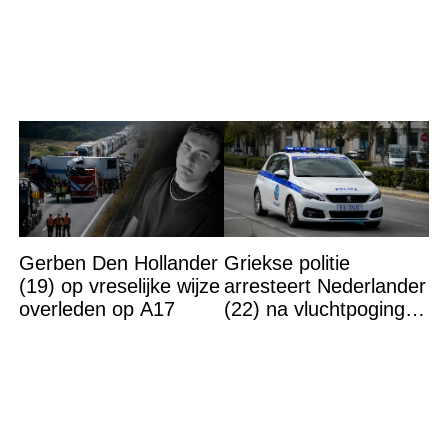
gebarsten’
van Bridget Maasland
op straat
Gerben Den Hollander
Griekse politie
(19) op vreselijke wijze
arresteert Nederlander
overleden op A17
(22) na vluchtpoging,
doet bizarre vondst in
zijn kofferbak