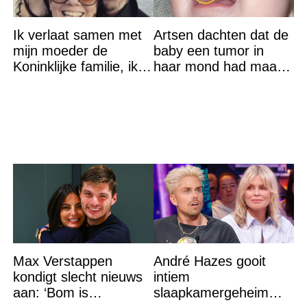
Ik verlaat samen met
Artsen dachten dat de
mijn moeder de
baby een tumor in
Koninklijke familie, ik
haar mond had maar
accepteer niet dat mijn
de waarheid sloeg
vader vreemdgaat met
iedereen met stomheid
Max Verstappen
André Hazes gooit
kondigt slecht nieuws
intiem
aan: ‘Bom is
slaapkamergeheim