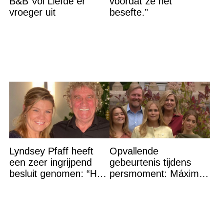
B&B Vol Liefde er
voordat ze het
vroeger uit
besefte.”
Lyndsey Pfaff heeft
Opvallende
een zeer ingrijpend
gebeurtenis tijdens
besluit genomen: “Het
persmoment: Máxima
is voorbij”
grijpt in