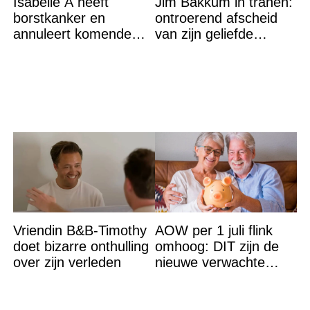
Isabelle A heeft
Jim Bakkum in tranen:
borstkanker en
ontroerend afscheid
annuleert komende
van zijn geliefde
optredens: “Het is heel
Bettina Holwerda
erg”
Vriendin B&B-Timothy
AOW per 1 juli flink
doet bizarre onthulling
omhoog: DIT zijn de
over zijn verleden
nieuwe verwachte
bedragen