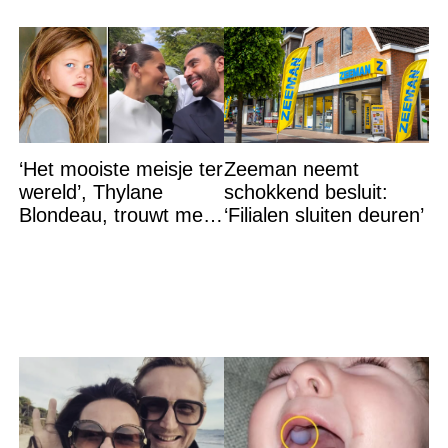
‘Het mooiste meisje ter
Zeeman neemt
wereld’, Thylane
schokkend besluit:
Blondeau, trouwt met
‘Filialen sluiten deuren’
een Franse dj tijdens
een sprookjesachtige