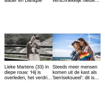
Bauer en Danique
verschrikkelijk nieuws:
“We waren te laat…”
Lieke Martens (33) in
Steeds meer mensen
diepe rouw: ‘Hij is
komen uit de kast als
overleden, het verdriet
'berriseksueel': dit is
is groot’
wat het betekent