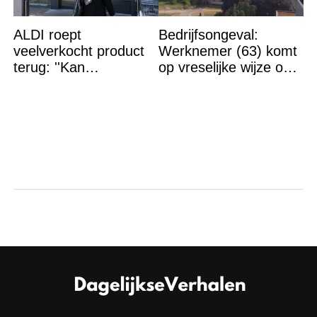
ALDI roept
Bedrijfsongeval:
veelverkocht product
Werknemer (63) komt
terug: ''Kan
op vreselijke wijze om
levensgevaarlijk zijn
in machine
voor bepaalde
mensen''