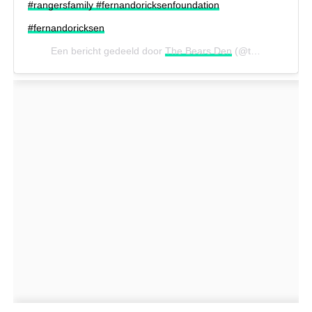
#rangersfamily #fernandoricksenfoundation
#fernandoricksen
Een bericht gedeeld door
The Bears Den
(@thebearsdenmerch) op