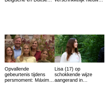
grens in Zuid-Limburg
“We waren te laat…”
Opvallende
Lisa (17) op
gebeurtenis tijdens
schokkende wijze
persmoment: Máxima
aangerand in
grijpt in
zwembad Sliedrecht:
dit is de dader