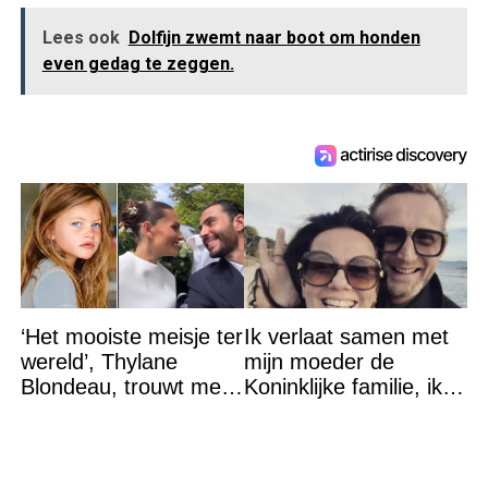
Lees ook
Dolfijn zwemt naar boot om honden
even gedag te zeggen.
‘Het mooiste meisje ter
Ik verlaat samen met
wereld’, Thylane
mijn moeder de
Blondeau, trouwt met
Koninklijke familie, ik
een Franse dj tijdens
accepteer niet dat mijn
een sprookjesachtige
vader vreemdgaat met