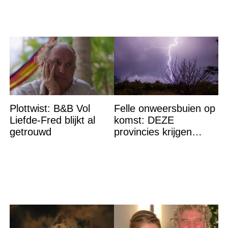
Plottwist: B&B Vol
Felle onweersbuien op
Liefde-Fred blijkt al
komst: DEZE
getrouwd
provincies krijgen
straks als eerst de
volle laag