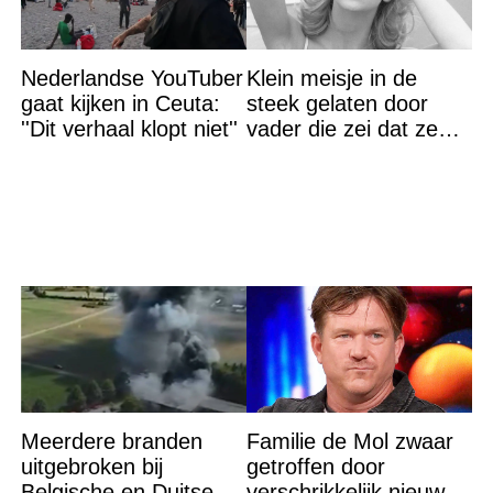
Nederlandse YouTuber
Klein meisje in de
gaat kijken in Ceuta:
steek gelaten door
''Dit verhaal klopt niet''
vader die zei dat ze
‘dood’ was voor hem –
nu is ze een beroemde
actrice
Meerdere branden
Familie de Mol zwaar
uitgebroken bij
getroffen door
Belgische en Duitse
verschrikkelijk nieuws: