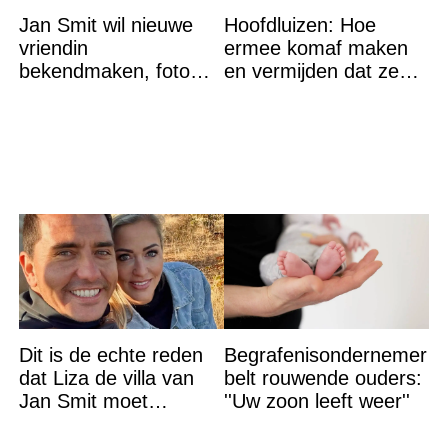
Jan Smit wil nieuwe
Hoofdluizen: Hoe
vriendin
ermee komaf maken
bekendmaken, foto
en vermijden dat ze
van etentje bewerkt
terugkeren
met AI
Dit is de echte reden
Begrafenisondernemer
dat Liza de villa van
belt rouwende ouders:
Jan Smit moet
''Uw zoon leeft weer''
verlaten