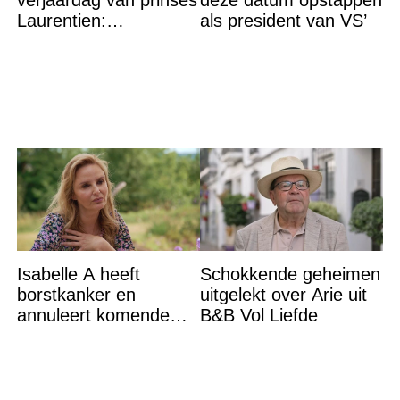
verjaardag van prinses
deze datum opstappen
Laurentien:
als president van VS’
‘Hartverscheurend’
Isabelle A heeft
Schokkende geheimen
borstkanker en
uitgelekt over Arie uit
annuleert komende
B&B Vol Liefde
optredens: “Het is heel
erg”