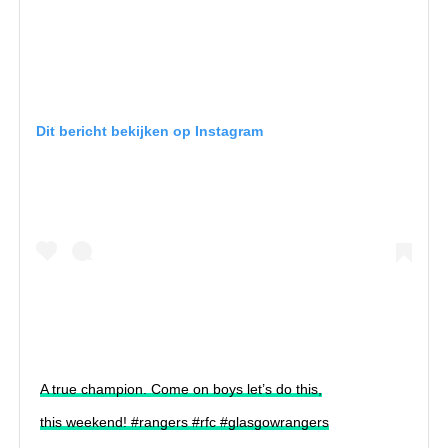
Dit bericht bekijken op Instagram
A true champion. Come on boys let’s do this,
this weekend! #rangers #rfc #glasgowrangers