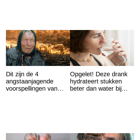
Dit zijn de 4
Opgelet! Deze drank
angstaanjagende
hydrateert stukken
voorspellingen van
beter dan water bij
Baba Vanga voor de
hitte – en nee het is
rest van dit jaar
geen thee