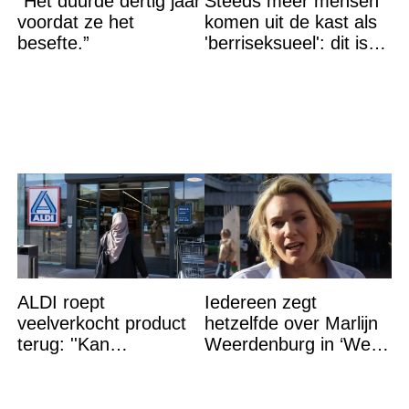
“Het duurde dertig jaar
Steeds meer mensen
voordat ze het
komen uit de kast als
besefte.”
'berriseksueel': dit is
wat het betekent
ALDI roept
Iedereen zegt
veelverkocht product
hetzelfde over Marlijn
terug: ''Kan
Weerdenburg in ‘We
levensgevaarlijk zijn
Zijn Er Bijna’
voor bepaalde
mensen''