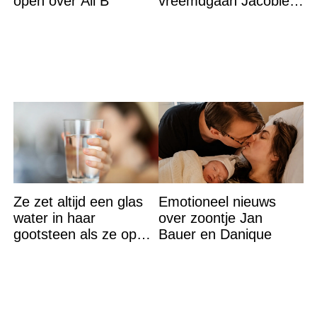
open over Ali B’
vreemdgaan Jacobien
ontdekte
Ze zet altijd een glas
Emotioneel nieuws
water in haar
over zoontje Jan
gootsteen als ze op
Bauer en Danique
vakantie gaat. De
reden? Ik ga dit ook
doen…