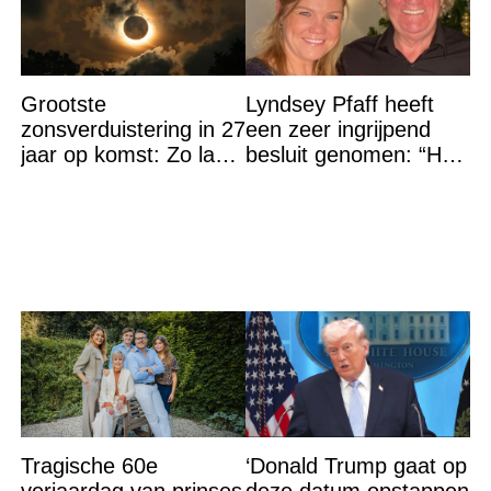
Grootste
Lyndsey Pfaff heeft
zonsverduistering in 27
een zeer ingrijpend
jaar op komst: Zo laat
besluit genomen: “Het
is het hoogtepunt en
is voorbij”
op DEZE plekken heb
je het
Tragische 60e
‘Donald Trump gaat op