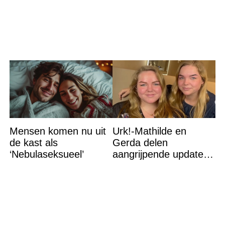
terug…
Mensen komen nu uit
Urk!-Mathilde en
de kast als
Gerda delen
‘Nebulaseksueel’
aangrijpende update
na flinke
gezondheidsklap