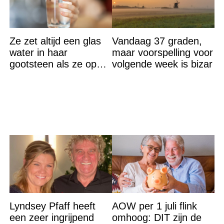
Ze zet altijd een glas
Vandaag 37 graden,
water in haar
maar voorspelling voor
gootsteen als ze op
volgende week is bizar
vakantie gaat. De
reden? Ik ga dit ook
doen…
Lyndsey Pfaff heeft
AOW per 1 juli flink
een zeer ingrijpend
omhoog: DIT zijn de