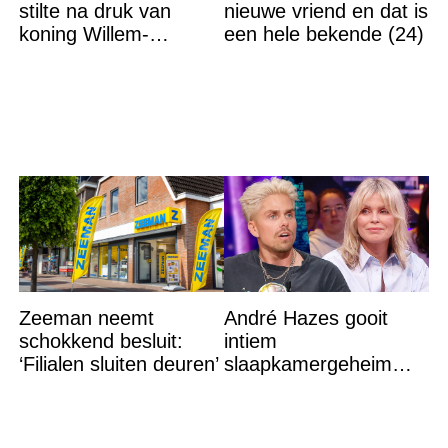
stilte na druk van
nieuwe vriend en dat is
koning Willem-
een hele bekende (24)
Alexander na gedurfde
beslissing rond prinses
Alexia
Zeeman neemt
André Hazes gooit
schokkend besluit:
intiem
‘Filialen sluiten deuren’
slaapkamergeheim
van Bridget Maasland
op straat