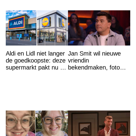
Aldi en Lidl niet langer
Jan Smit wil nieuwe
de goedkoopste: deze
vriendin
supermarkt pakt nu de
bekendmaken, foto
winst en zijn
van etentje bewerkt
goedkoper
met AI