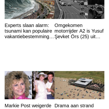
Experts slaan alarm:
Omgekomen
tsunami kan populaire
motorrijder A2 is Yusuf
vakantiebestemming
Şevket Örs (25) uit
binnen 21 minuten
Utrecht
bereiken
Markie Post weigerde
Drama aan strand