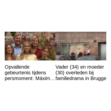
bekend. Het brengt het
krijgt tik op vingers
gehele koningshuis én
het volk in shock en
Opvallende
Vader (34) en moeder
gebeurtenis tijdens
(30) overleden bij
persmoment: Máxima
familiedrama in Brugge
grijpt in