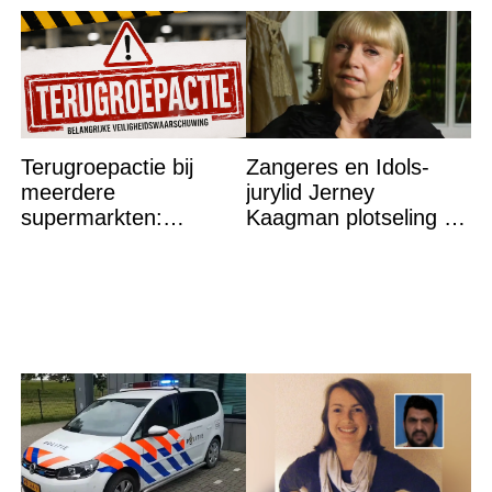
Terugroepactie bij
Zangeres en Idols-
meerdere
jurylid Jerney
supermarkten:
Kaagman plotseling op
Glasdeeltjes aanwezig
79-jarige leeftijd
in dit product
overleden