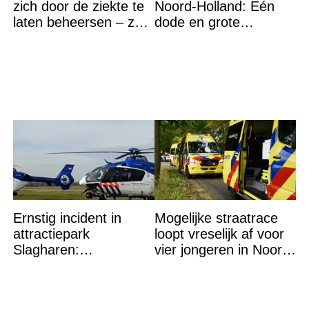
zich door de ziekte te
Noord-Holland: Eén
laten beheersen – ze
dode en grote
vocht dapper tot haar
zoektocht naar
laatste ademtocht
vermiste
Ernstig incident in
Mogelijke straatrace
attractiepark
loopt vreselijk af voor
Slagharen:
vier jongeren in Noord-
Politiehelikopter de
Brabantse Eerde
lucht in