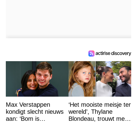
Max Verstappen
‘Het mooiste meisje ter
kondigt slecht nieuws
wereld’, Thylane
aan: ‘Bom is
Blondeau, trouwt met
gebarsten’
een Franse dj tijdens
een sprookjesachtige