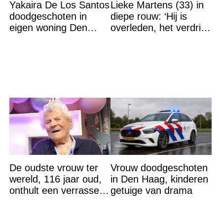
Yakaira De Los Santos
Lieke Martens (33) in
doodgeschoten in
diepe rouw: ‘Hij is
eigen woning Den
overleden, het verdriet
Haag, echtgenoot
is groot’
Peter (42)
aangehouden
De oudste vrouw ter
Vrouw doodgeschoten
wereld, 116 jaar oud,
in Den Haag, kinderen
onthult een verrassend
getuige van drama
geheim voor haar
lange leven